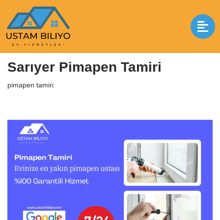
İçeriğe
geç
Anasayfa
|
pimapen tamiri
|
Sarıyer Pimapen Tamiri
Sarıyer Pimapen Tamiri
pimapen tamiri