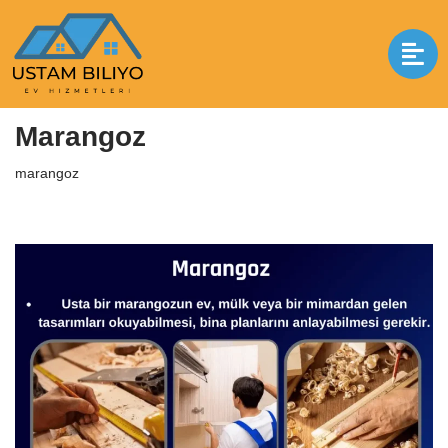
İçeriğe
geç
Anasayfa
|
marangoz
|
Marangoz
Marangoz
marangoz