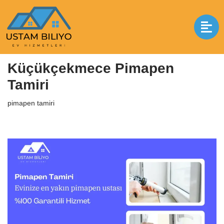
İçeriğe
geç
Anasayfa
|
pimapen tamiri
|
Küçükçekmece Pimapen Tamiri
Küçükçekmece Pimapen
Tamiri
pimapen tamiri