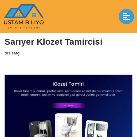
İçeriğe
geç
Anasayfa
|
tesisatçı
|
Sarıyer Klozet Tamircisi
Sarıyer Klozet Tamircisi
tesisatçı