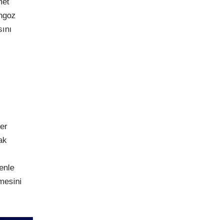
met
angoz
sını
er
ak
enle
mesini