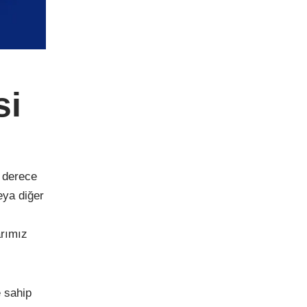
si
n derece
eya diğer
arımız
e sahip