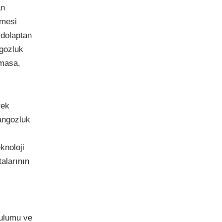
an
emesi
 dolaptan
gozluk
 masa,
rek
rangozluk
knoloji
alarının
rulumu ve