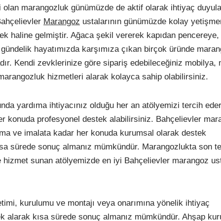
i olan marangozluk günümüzde de aktif olarak ihtiyaç duyul
Bahçelievler
Marangoz
ustalarının günümüzde kolay yetişm
ek haline gelmiştir. Ağaca şekil vererek kapıdan pencereye,
r gündelik hayatımızda karşımıza çıkan birçok üründe maran
adır. Kendi zevklerinize göre sipariş edebileceğiniz mobilya,
arangozluk hizmetleri alarak kolayca sahip olabilirsiniz.
nda yardıma ihtiyacınız olduğu her an atölyemizi tercih ede
er konuda profesyonel destek alabilirsiniz. Bahçelievler ma
luma ve imalata kadar her konuda kurumsal olarak destek
kısa sürede sonuç almanız mümkündür. Marangozlukta son te
e hizmet sunan atölyemizde en iyi Bahçelievler marangoz ust
timi, kurulumu ve montajı veya onarımına yönelik ihtiyaç
ek alarak kısa sürede sonuç almanız mümkündür. Ahşap ku