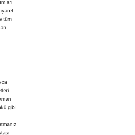
ımları
ziyaret
de tüm
 an
ayca
leri
zaman
nkü gibi
latmanız
stası