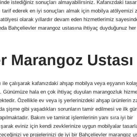
inde istediğiniz sonuçları almayabilirsiniz. Kafanızdaki tasar
ı tarif ederek en iyi sonuçları almak için mobilya atölyemizi 
 atölyesi olarak yıllardır devam eden hizmetlerimiz sayesin
ında Bahçelievler marangoz ustasına ihtiyaç duyduğunuz her
er Marangoz Ustası
ı ile çalışarak kafanızdaki ahşap mobilya veya eşyanın kol
iz. Günümüze hala en çok ihtiyaç duyulan marangozluk hizmet
ktedir. Özellikle ev veya iş yerlerinizdeki ahşap ürünlerin 
a şişme gibi yaşadıkları sorunların tamir edilmesi ve ilk gü
pılmaktadır. Bakım ve tamirat işlemlerinin yanı sıra iyi bir
ışarak eviniz için kendi zevklerinize uygun mobilyalar tasar
eğinizi ve projelerinizi de iyi bir Bahçelievler marangoz u