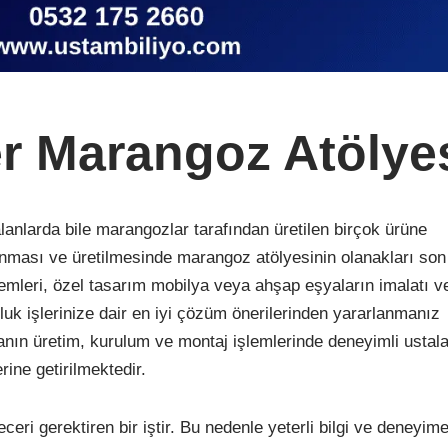
er Marangoz Atölye
alanlarda bile marangozlar tarafından üretilen birçok ürüne
anması ve üretilmesinde marangoz atölyesinin olanakları so
lemleri, özel tasarım mobilya veya ahşap eşyaların imalatı v
k işlerinize dair en iyi çözüm önerilerinden yararlanmanız
nın üretim, kurulum ve montaj işlemlerinde deneyimli ustal
rine getirilmektedir.
ri gerektiren bir iştir. Bu nedenle yeterli bilgi ve deneyim