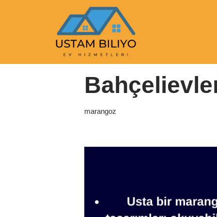
İçeriğe
geç
Anasayfa
|
marangoz
|
Bahçelievler Maran
Bahçelievle
marangoz