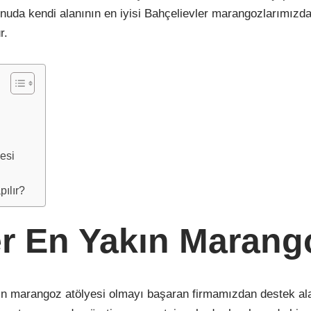
onuda kendi alanının en iyisi Bahçelievler marangozlarımızd
r.
esi
pılır?
er En Yakın Marang
ın marangoz atölyesi olmayı başaran firmamızdan destek al