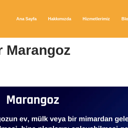
Ana Sayfa
Hakkımızda
Hizmetlerimiz
Bl
goz
r Marangoz