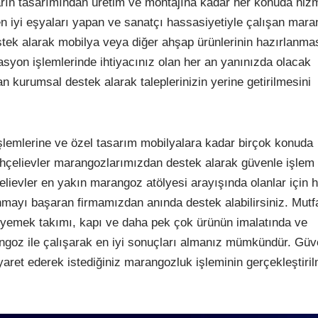
rın tasarımından üretim ve montajına kadar her konuda hiz
 en iyi eşyaları yapan ve sanatçı hassasiyetiyle çalışan mar
stek alarak mobilya veya diğer ahşap ürünlerinin hazırlanma
rasyon işlemlerinde ihtiyacınız olan her an yanınızda olacak
 kurumsal destek alarak taleplerinizin yerine getirilmesini
şlemlerine ve özel tasarım mobilyalara kadar birçok konuda
ahçelievler marangozlarımızdan destek alarak güvenle işlem
ievler en yakın marangoz atölyesi arayışında olanlar için h
mayı başaran firmamızdan anında destek alabilirsiniz. Mutf
, yemek takımı, kapı ve daha pek çok ürünün imalatında ve
goz ile çalışarak en iyi sonuçları almanız mümkündür. Güv
aret ederek istediğiniz marangozluk işleminin gerçekleştiril