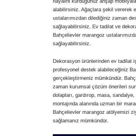
hayalini kurduğunuz ahşap mobilyala
alabilirsiniz. Ağaçlara şekil vererek
ustalarımızdan dilediğiniz zaman de
sağlayabilirsiniz. Ev tadilat ve deko
Bahçelievler marangoz ustalarımızdan
sağlayabilirsiniz.
Dekorasyon ürünlerinden ev tadilat i
profesyonel destek alabileceğiniz B
gerçekleştirmeniz mümkündür. Bahçel
zaman kurumsal çözüm önerileri sun
dolapları, gardırop, masa, sandalye
montajında alanında uzman bir maran
Bahçelievler marangoz atölyemizi ziy
sağlamanız mümkündür.