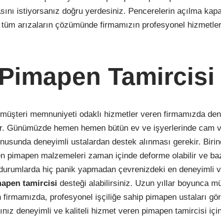
lmasını istiyorsanız doğru yerdesiniz. Pencerelerin açılma ka
 tüm arızaların çözümünde firmamızın profesyonel hizmetle
 Pimapen Tamircisi
müşteri memnuniyeti odaklı hizmetler veren firmamızda den
ır. Günümüzde hemen hemen bütün ev ve işyerlerinde cam 
usunda deneyimli ustalardan destek alınması gerekir. Birinc
n pimapen malzemeleri zaman içinde deforme olabilir ve ba
tür durumlarda hiç panik yapmadan çevrenizdeki en deneyimli v
apen tamircisi
desteği alabilirsiniz. Uzun yıllar boyunca mü
 firmamızda, profesyonel işçiliğe sahip pimapen ustaları gö
ız deneyimli ve kaliteli hizmet veren pimapen tamircisi iç