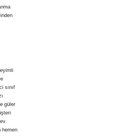
panma
rinden
eyimli
ve
i sınıf
zı
e güler
şteri
rev
in hemen