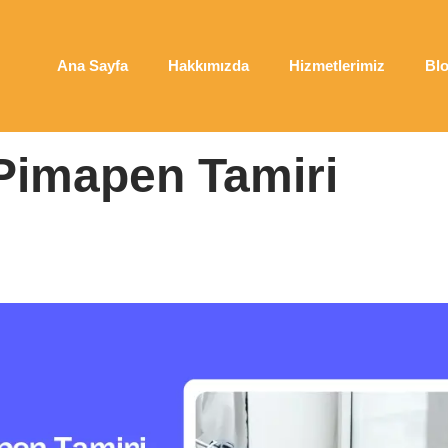
Ana Sayfa
Hakkımızda
Hizmetlerimiz
Bl
mapen Tamiri
 Pimapen Tamiri