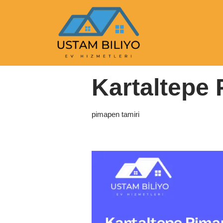
İçeriğe
geç
Anasayfa
|
pimapen tamiri
|
Kartaltepe Pi
Kartaltepe
pimapen tamiri