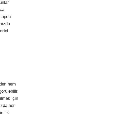
unlar
nca
imapen
ınızda
erini
üzden hem
rülebilir.
ilmek için
ızda her
n ilk