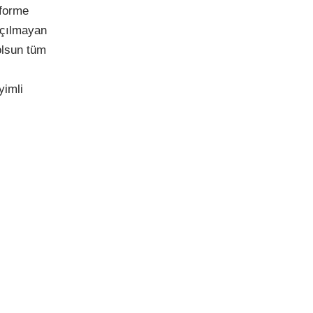
eforme
 açılmayan
olsun tüm
yimli