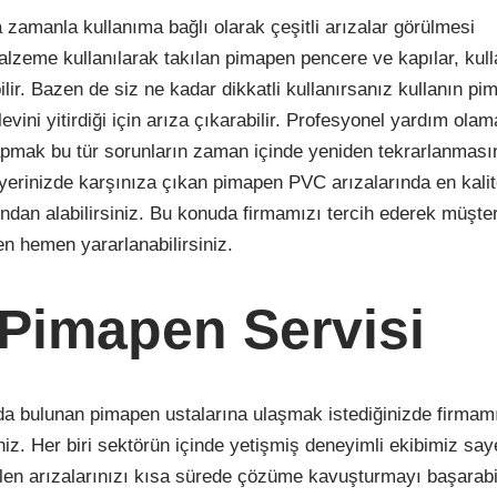
amanla kullanıma bağlı olarak çeşitli arızalar görülmesi
malzeme kullanılarak takılan pimapen pencere ve kapılar, kul
ilir. Bazen de siz ne kadar dikkatli kullanırsanız kullanın p
vini yitirdiği için arıza çıkarabilir. Profesyonel yardım ola
pmak bu tür sorunların zaman içinde yeniden tekrarlanması
 yerinizde karşınıza çıkan pimapen PVC arızalarında en kalit
dan alabilirsiniz. Bu konuda firmamızı tercih ederek müşter
n hemen yararlanabilirsiniz.
Pimapen Servisi
da bulunan pimapen ustalarına ulaşmak istediğinizde firmam
iniz. Her biri sektörün içinde yetişmiş deneyimli ekibimiz sa
en arızalarınızı kısa sürede çözüme kavuşturmayı başarabil