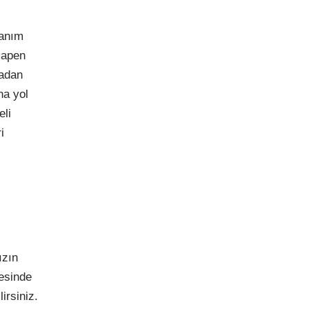
lanım
imapen
madan
na yol
eli
i
ızın
yesinde
irsiniz.