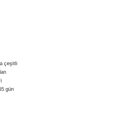
 çeşitli
dan
i
65 gün