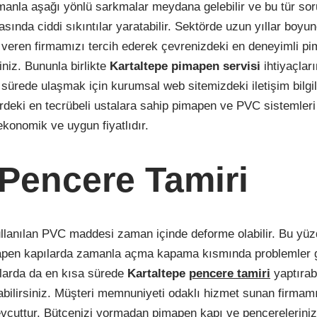
anla aşağı yönlü sarkmalar meydana gelebilir ve bu tür sor
sında ciddi sıkıntılar yaratabilir. Sektörde uzun yıllar boyu
 veren firmamızı tercih ederek çevrenizdeki en deneyimli p
siniz. Bununla birlikte
Kartaltepe
pimapen
servisi
ihtiyaçlar
ürede ulaşmak için kurumsal web sitemizdeki iletişim bilgil
ördeki en tecrübeli ustalara sahip pimapen ve PVC sistemleri
konomik ve uygun fiyatlıdır.
 Pencere Tamiri
ullanılan PVC maddesi zaman içinde deforme olabilir. Bu y
pen kapılarda zamanla açma kapama kısmında problemler gö
larda da en kısa sürede
Kartaltepe
pencere tamiri
yaptırab
abilirsiniz. Müşteri memnuniyeti odaklı hizmet sunan firmam
vcuttur. Bütçenizi yormadan pimapen kapı ve pencerelerinizi