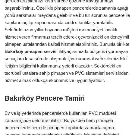
görülen arızalarınızı kısa sürede çözüme kavuşturmayı
başarabilirsiniz. Özellikle pimapen pencerelerde zamanla aşağı
yönlü sarkmalar meydana gelebilir ve bu tür sorunlar pencere ile
kapıların açılıp kapanmasında ciddi sıkıntılar yaratabilir.
Sektörde uzun yıllar boyunca müşteri memnuniyeti odaklı
hizmet veren firmamızı tercih ederek çevrenizdeki en deneyimli
pimapen ustalarından kaliteli hizmet alabilirsiniz. Bununla birlikte
Bakırköy
pimapen servisi
ihtiyaçlarınızda bütçenizi yormayan
sonuçlara kısa sürede ulaşmak için kurumsal web sitemizdeki
iletişim bilgilerini kullanmanız yeterli olacaktır. Sektördeki en
tecrübeli ustalara sahip pimapen ve PVC sistemleri servisinden
hizmet almak oldukça ekonomik ve uygun fiyatlıdır.
Bakırköy Pencere Tamiri
Ev ve iş yerlerinde pencerelerde kullanılan PVC maddesi
zaman içinde deforme olabilir. Bu yüzden hem pimapen
pencerelerde hem de pimapen kapılarda zamanla açma
kapama kısmında problemler görülebilir. Menteşe değişimi