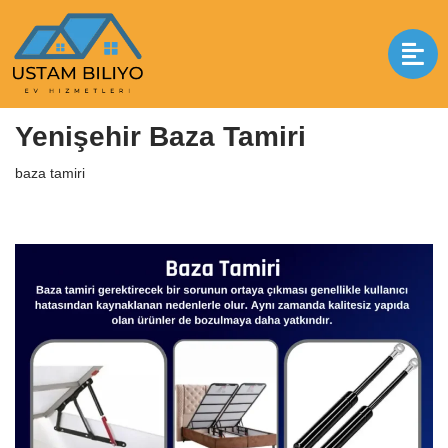
İçeriğe
geç
Anasayfa
|
baza tamiri
|
Yenişehir Baza Tamiri
Yenişehir Baza Tamiri
baza tamiri