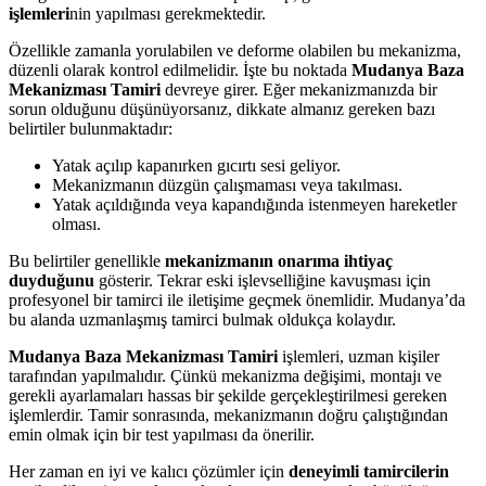
işlemleri
nin yapılması gerekmektedir.
Özellikle zamanla yorulabilen ve deforme olabilen bu mekanizma,
düzenli olarak kontrol edilmelidir. İşte bu noktada
Mudanya Baza
Mekanizması Tamiri
devreye girer. Eğer mekanizmanızda bir
sorun olduğunu düşünüyorsanız, dikkate almanız gereken bazı
belirtiler bulunmaktadır:
Yatak açılıp kapanırken gıcırtı sesi geliyor.
Mekanizmanın düzgün çalışmaması veya takılması.
Yatak açıldığında veya kapandığında istenmeyen hareketler
olması.
Bu belirtiler genellikle
mekanizmanın onarıma ihtiyaç
duyduğunu
gösterir. Tekrar eski işlevselliğine kavuşması için
profesyonel bir tamirci ile iletişime geçmek önemlidir. Mudanya’da
bu alanda uzmanlaşmış tamirci bulmak oldukça kolaydır.
Mudanya Baza Mekanizması Tamiri
işlemleri, uzman kişiler
tarafından yapılmalıdır. Çünkü mekanizma değişimi, montajı ve
gerekli ayarlamaları hassas bir şekilde gerçekleştirilmesi gereken
işlemlerdir. Tamir sonrasında, mekanizmanın doğru çalıştığından
emin olmak için bir test yapılması da önerilir.
Her zaman en iyi ve kalıcı çözümler için
deneyimli tamircilerin