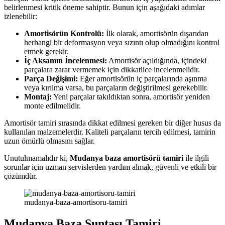
belirlenmesi kritik öneme sahiptir. Bunun için aşağıdaki adımlar
izlenebilir:
Amortisörün Kontrolü:
İlk olarak, amortisörün dışarıdan
herhangi bir deformasyon veya sızıntı olup olmadığını kontrol
etmek gerekir.
İç Aksamın İncelenmesi:
Amortisör açıldığında, içindeki
parçalara zarar vermemek için dikkatlice incelenmelidir.
Parça Değişimi:
Eğer amortisörün iç parçalarında aşınma
veya kırılma varsa, bu parçaların değiştirilmesi gerekebilir.
Montaj:
Yeni parçalar takıldıktan sonra, amortisör yeniden
monte edilmelidir.
Amortisör tamiri sırasında dikkat edilmesi gereken bir diğer husus da
kullanılan malzemelerdir. Kaliteli parçaların tercih edilmesi, tamirin
uzun ömürlü olmasını sağlar.
Unutulmamalıdır ki,
Mudanya baza amortisörü tamiri
ile ilgili
sorunlar için uzman servislerden yardım almak, güvenli ve etkili bir
çözümdür.
mudanya-baza-amortisoru-tamiri
Mudanya Baza Suntası Tamiri