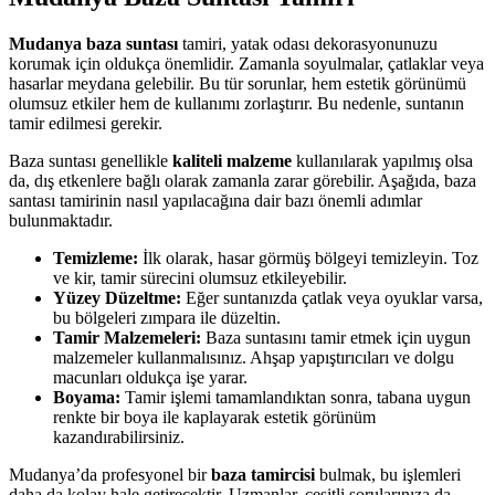
Mudanya baza suntası
tamiri, yatak odası dekorasyonunuzu
korumak için oldukça önemlidir. Zamanla soyulmalar, çatlaklar veya
hasarlar meydana gelebilir. Bu tür sorunlar, hem estetik görünümü
olumsuz etkiler hem de kullanımı zorlaştırır. Bu nedenle, suntanın
tamir edilmesi gerekir.
Baza suntası genellikle
kaliteli malzeme
kullanılarak yapılmış olsa
da, dış etkenlere bağlı olarak zamanla zarar görebilir. Aşağıda, baza
santası tamirinin nasıl yapılacağına dair bazı önemli adımlar
bulunmaktadır.
Temizleme:
İlk olarak, hasar görmüş bölgeyi temizleyin. Toz
ve kir, tamir sürecini olumsuz etkileyebilir.
Yüzey Düzeltme:
Eğer suntanızda çatlak veya oyuklar varsa,
bu bölgeleri zımpara ile düzeltin.
Tamir Malzemeleri:
Baza suntasını tamir etmek için uygun
malzemeler kullanmalısınız. Ahşap yapıştırıcıları ve dolgu
macunları oldukça işe yarar.
Boyama:
Tamir işlemi tamamlandıktan sonra, tabana uygun
renkte bir boya ile kaplayarak estetik görünüm
kazandırabilirsiniz.
Mudanya’da profesyonel bir
baza tamircisi
bulmak, bu işlemleri
daha da kolay hale getirecektir. Uzmanlar, çeşitli sorularınıza da