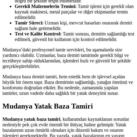
doğru bir şekilde tespit edilmesidir.
Gerekli Malzemelerin Temini:
Tamir işlemi için gerekli olan
kaynak makinesi, metal parçalar ve diğer ekipmanlar temin
edilmelidir.
Tamir Süreci:
Uzman kişi, mevcut hasarları onararak demiri
sağlam hale getirmelidir.
Test ve Kalite Kontrol:
Tamir sonrası, demirin sağlamlığı test
edilmeli, güvenli bir kullanım için kontrol edilmelidir.
Mudanya’daki profesyonel tamir servisleri, bu aşamalarda size
yardımcı olabilir. Uzmanlar, baza demiri tamirinde gerekli bilgi ve
tecrübeye sahip olduklarından, işlemleri hızlı ve güvenli bir şekilde
gerçekleştirebilirler.
Mudanya baza demiri tamiri, hem estetik hem de işlevsel açıdan
büyük bir önem taşır. Baza demirinin sağlamlığı, yatağın ömrünü ve
konforunu doğrudan etkiler. Bu nedenle, zamanında yapılan
tamirler, uzun vadede daha sağlıklı bir yatak deneyimi sunar.
Mudanya Yatak Baza Tamiri
Mudanya yatak baza tamiri
, kullanımdan kaynaklanan sorunlar
nedeniyle pek çok evde önemli bir ihtiyaç haline gelmiştir. Yatak
bazalarının uzun ömürlü olmaları için düzenli bakım ve onarım
işlemleri gerekmektedir. Bu yazıda, yatak bazalarının en yaygın