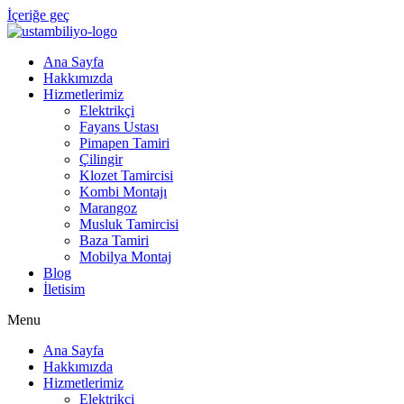
İçeriğe geç
Ana Sayfa
Hakkımızda
Hizmetlerimiz
Elektrikçi
Fayans Ustası
Pimapen Tamiri
Çilingir
Klozet Tamircisi
Kombi Montajı
Marangoz
Musluk Tamircisi
Baza Tamiri
Mobilya Montaj
Blog
İletisim
Menu
Ana Sayfa
Hakkımızda
Hizmetlerimiz
Elektrikçi