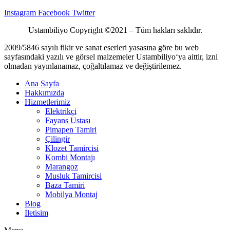
Instagram
Facebook
Twitter
Ustambiliyo Copyright ©2021 – Tüm hakları saklıdır.
2009/5846 sayılı fikir ve sanat eserleri yasasına göre bu web
sayfasındaki yazılı ve görsel malzemeler Ustambiliyo‘ya aittir, izni
olmadan yayınlanamaz, çoğaltılamaz ve değiştirilemez.
Ana Sayfa
Hakkımızda
Hizmetlerimiz
Elektrikçi
Fayans Ustası
Pimapen Tamiri
Çilingir
Klozet Tamircisi
Kombi Montajı
Marangoz
Musluk Tamircisi
Baza Tamiri
Mobilya Montaj
Blog
İletisim