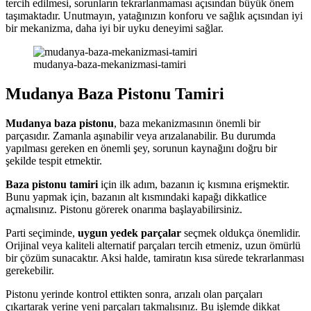
tercih edilmesi, sorunların tekrarlanmaması açısından büyük önem
taşımaktadır. Unutmayın, yatağınızın konforu ve sağlık açısından iyi
bir mekanizma, daha iyi bir uyku deneyimi sağlar.
mudanya-baza-mekanizmasi-tamiri
Mudanya Baza Pistonu Tamiri
Mudanya baza pistonu
, baza mekanizmasının önemli bir
parçasıdır. Zamanla aşınabilir veya arızalanabilir. Bu durumda
yapılması gereken en önemli şey, sorunun kaynağını doğru bir
şekilde tespit etmektir.
Baza pistonu tamiri
için ilk adım, bazanın iç kısmına erişmektir.
Bunu yapmak için, bazanın alt kısmındaki kapağı dikkatlice
açmalısınız. Pistonu görerek onarıma başlayabilirsiniz.
Parti seçiminde,
uygun yedek parçalar
seçmek oldukça önemlidir.
Orijinal veya kaliteli alternatif parçaları tercih etmeniz, uzun ömürlü
bir çözüm sunacaktır. Aksi halde, tamiratın kısa sürede tekrarlanması
gerekebilir.
Pistonu yerinde kontrol ettikten sonra, arızalı olan parçaları
çıkartarak yerine yeni parçaları takmalısınız. Bu işlemde dikkat