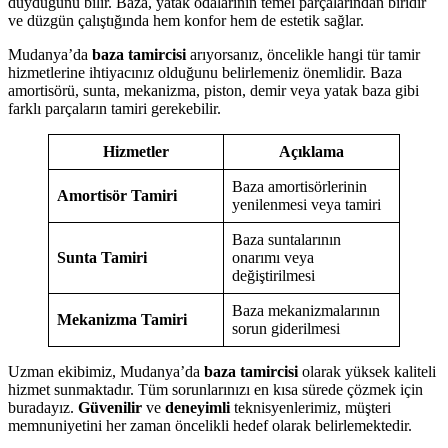
duyduğunu bilir. Baza, yatak odalarının temel parçalarından biridir
ve düzgün çalıştığında hem konfor hem de estetik sağlar.
Mudanya’da
baza tamircisi
arıyorsanız, öncelikle hangi tür tamir
hizmetlerine ihtiyacınız olduğunu belirlemeniz önemlidir. Baza
amortisörü, sunta, mekanizma, piston, demir veya yatak baza gibi
farklı parçaların tamiri gerekebilir.
Hizmetler
Açıklama
Baza amortisörlerinin
Amortisör Tamiri
yenilenmesi veya tamiri
Baza suntalarının
Sunta Tamiri
onarımı veya
değiştirilmesi
Baza mekanizmalarının
Mekanizma Tamiri
sorun giderilmesi
Uzman ekibimiz, Mudanya’da
baza tamircisi
olarak yüksek kaliteli
hizmet sunmaktadır. Tüm sorunlarınızı en kısa sürede çözmek için
buradayız.
Güvenilir
ve
deneyimli
teknisyenlerimiz, müşteri
memnuniyetini her zaman öncelikli hedef olarak belirlemektedir.