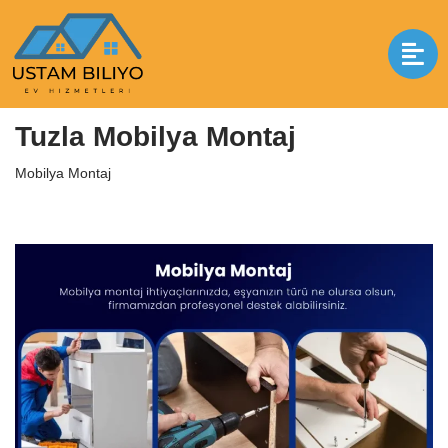
İçeriğe
geç
Anasayfa
|
Mobilya Montaj
|
Tuzla Mobilya Montaj
Tuzla Mobilya Montaj
Mobilya Montaj