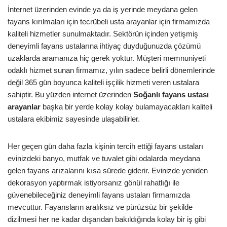
İnternet üzerinden evinde ya da iş yerinde meydana gelen
fayans kırılmaları için tecrübeli usta arayanlar için firmamızda
kaliteli hizmetler sunulmaktadır. Sektörün içinden yetişmiş
deneyimli fayans ustalarına ihtiyaç duyduğunuzda çözümü
uzaklarda aramanıza hiç gerek yoktur. Müşteri memnuniyeti
odaklı hizmet sunan firmamız, yılın sadece belirli dönemlerinde
değil 365 gün boyunca kaliteli işçilik hizmeti veren ustalara
sahiptir. Bu yüzden internet üzerinden
Soğanlı
fayans ustası
arayanlar
başka bir yerde kolay kolay bulamayacakları kaliteli
ustalara ekibimiz sayesinde ulaşabilirler.
Her geçen gün daha fazla kişinin tercih ettiği fayans ustaları
evinizdeki banyo, mutfak ve tuvalet gibi odalarda meydana
gelen fayans arızalarını kısa sürede giderir. Evinizde yeniden
dekorasyon yaptırmak istiyorsanız gönül rahatlığı ile
güvenebileceğiniz deneyimli fayans ustaları firmamızda
mevcuttur. Fayansların aralıksız ve pürüzsüz bir şekilde
dizilmesi her ne kadar dışarıdan bakıldığında kolay bir iş gibi