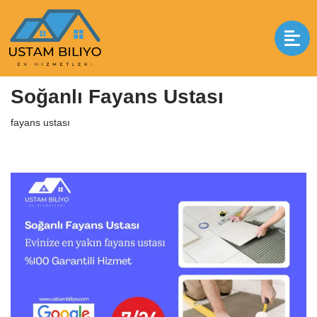
İçeriğe
geç
Anasayfa
|
fayans ustası
|
Soğanlı Fayans Ustası
Soğanlı Fayans Ustası
fayans ustası