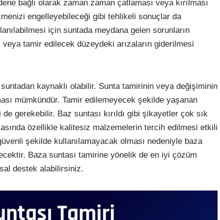
edene bağlı olarak zaman zaman çatlaması veya kırılması
enizi engelleyebileceği gibi tehlikeli sonuçlar da
llanılabilmesi için suntada meydana gelen sorunların
ı veya tamir edilecek düzeydeki arızaların giderilmesi
untadan kaynaklı olabilir. Sunta tamirinin veya değişiminin
ılması mümkündür. Tamir edilemeyecek şekilde yaşanan
e gerekebilir. Baz suntası kırıldı gibi şikayetler çok sık
sında özellikle kalitesiz malzemelerin tercih edilmesi etkili
üvenli şekilde kullanılamayacak olması nedeniyle baza
ecektir. Baza suntası tamirine yönelik de en iyi çözüm
al destek alabilirsiniz.