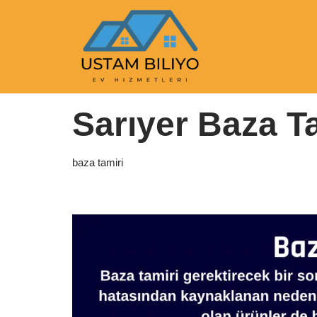
İçeriğe
geç
Anasayfa
|
baza tamiri
|
Sarıyer Baza Tamiri
Sarıyer Baza T
baza tamiri