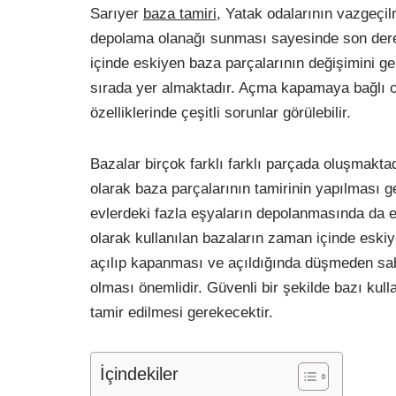
Sarıyer
baza tamiri
, Yatak odalarının vazgeçil
depolama olanağı sunması sayesinde son derece
içinde eskiyen baza parçalarının değişimini gere
sırada yer almaktadır. Açma kapamaya bağlı ol
özelliklerinde çeşitli sorunlar görülebilir.
Bazalar birçok farklı farklı parçada oluşmakt
olarak baza parçalarının tamirinin yapılması g
evlerdeki fazla eşyaların depolanmasında da etk
olarak kullanılan bazaların zaman içinde eski
açılıp kapanması ve açıldığında düşmeden sabit
olması önemlidir. Güvenli bir şekilde bazı kull
tamir edilmesi gerekecektir.
İçindekiler