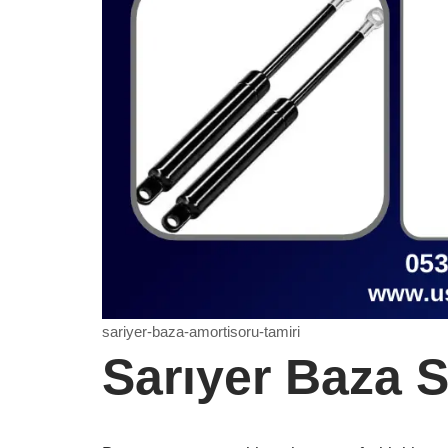
sariyer-baza-amortisoru-tamiri
Sarıyer Baza S