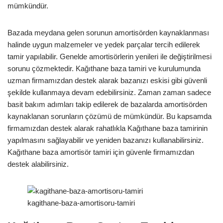
mümkündür.
Bazada meydana gelen sorunun amortisörden kaynaklanması
halinde uygun malzemeler ve yedek parçalar tercih edilerek
tamir yapılabilir. Genelde amortisörlerin yenileri ile değiştirilmesi
sorunu çözmektedir. Kağıthane baza tamiri ve kurulumunda
uzman firmamızdan destek alarak bazanızı eskisi gibi güvenli
şekilde kullanmaya devam edebilirsiniz. Zaman zaman sadece
basit bakım adımları takip edilerek de bazalarda amortisörden
kaynaklanan sorunların çözümü de mümkündür. Bu kapsamda
firmamızdan destek alarak rahatlıkla Kağıthane baza tamirinin
yapılmasını sağlayabilir ve yeniden bazanızı kullanabilirsiniz.
Kağıthane baza amortisör tamiri için güvenle firmamızdan
destek alabilirsiniz.
kagithane-baza-amortisoru-tamiri