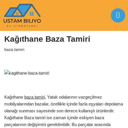
İçeriğe
geç
Anasayfa
|
baza tamiri
|
Kağıthane Baza Tamiri
Kağıthane Baza Tamiri
baza tamiri
Kağıthane
baza tamiri
, Yatak odalarının vazgeçilmez
mobilyalarından bazalar, özellikle içinde fazla eşyaları depolama
olanağı sunması sayesinde son derece kullanışlı ürünlerdir.
Kağıthane Baza tamiri ise zaman içinde eskiyen baza
parçalarının değişimini gerektirebilir. Bu parçalar arasında