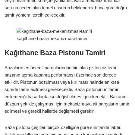
veya onarımı bu süreçte yapılabilir. Baza mekanizmasında
soruna neden olan temel unsurun belirlenerek buna göre doğru
tamir yöntemi tercih edilecektir.
kagithane-baza-mekanizmasi-tamiri
Kağıthane Baza Pistonu Tamiri
Bazaların en önemli parçalarından biri olan piston sistemi
bazanın açma kapama performansı üzerinde son derece
etkilidir. Pistonun bozulması veya kırılması halinde en kısa
sürede tamir edilmesi gerekecektir. Baza pistonunun tamir
edilemediği hasarlarda ise değiştirilmesi gerekecektir. Bazanın
düzgün şekilde çalışması için mekanizmaya ait parçaların tamir
edilmesi ve gerekli hallerde değişmesi gerekir.
Baza pistonu çeşitleri birçok özelliğine göre sınıflandırılabilir.
Yatak modellerine göre pistonun taşıma kapasitesinin yeterli