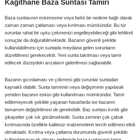
Kağıthane Baza Suntası Tamiri
Baza suntasının eskimesine veya farklı bir nedene bağlı olarak
zaman zaman çatlaması veya kırılması mümkündür. Bu tür
sorunlar rahat bir uyku çekmenizi engelleyebileceği gibi tehlikeli
sonuçlar da doğurabilmektedir. Bazanın güvenli şekilde
kullanılabilmesi için suntada meydana gelen sorunların
düzeltilmesi gerekecektir. Yeni sunta takılması veya tamir
edilecek düzeydeki arızaların giderilmesi sağlanabilir.
Bazanın gıcırdaması ve çökmesi gibi sorunlar suntadan
kaynaklı olabilir. Sunta tamirinin veya değişiminin yapılarak
yeniden bazanın eskisi gibi kullanılması mümkündür. Tamir
edilemeyecek şekilde yaşanan hasarlarda ise bazanın
tamamen değiştirilmesi de gerekebilir. Baz suntası kırıldı gibi
şikayetler çok sık görülmektedir. Sunta zeminin çok çabuk
kırılmasında özellikle kalitesiz malzemelerin tercih edilmesi etkili
olmaktadır. Kırılma veya çatlama durumunda güvenli şekilde
kullanılamayacak olması nedeniyle baza suntasının tamir