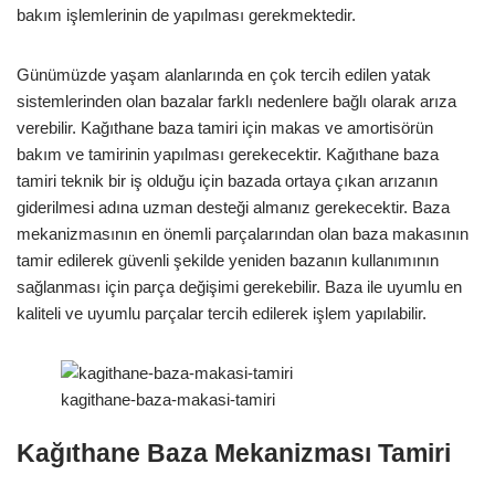
bakım işlemlerinin de yapılması gerekmektedir.
Günümüzde yaşam alanlarında en çok tercih edilen yatak
sistemlerinden olan bazalar farklı nedenlere bağlı olarak arıza
verebilir. Kağıthane baza tamiri için makas ve amortisörün
bakım ve tamirinin yapılması gerekecektir. Kağıthane baza
tamiri teknik bir iş olduğu için bazada ortaya çıkan arızanın
giderilmesi adına uzman desteği almanız gerekecektir. Baza
mekanizmasının en önemli parçalarından olan baza makasının
tamir edilerek güvenli şekilde yeniden bazanın kullanımının
sağlanması için parça değişimi gerekebilir. Baza ile uyumlu en
kaliteli ve uyumlu parçalar tercih edilerek işlem yapılabilir.
kagithane-baza-makasi-tamiri
Kağıthane Baza Mekanizması Tamiri