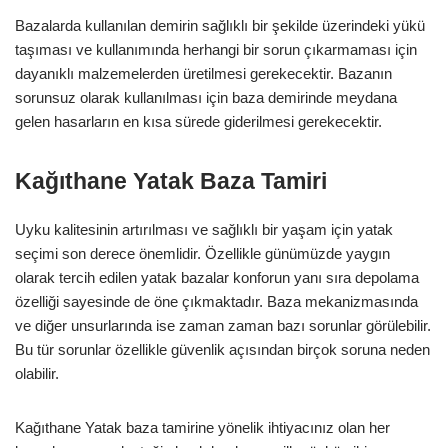
Bazalarda kullanılan demirin sağlıklı bir şekilde üzerindeki yükü
taşıması ve kullanımında herhangi bir sorun çıkarmaması için
dayanıklı malzemelerden üretilmesi gerekecektir. Bazanın
sorunsuz olarak kullanılması için baza demirinde meydana
gelen hasarların en kısa sürede giderilmesi gerekecektir.
Kağıthane Yatak Baza Tamiri
Uyku kalitesinin artırılması ve sağlıklı bir yaşam için yatak
seçimi son derece önemlidir. Özellikle günümüzde yaygın
olarak tercih edilen yatak bazalar konforun yanı sıra depolama
özelliği sayesinde de öne çıkmaktadır. Baza mekanizmasında
ve diğer unsurlarında ise zaman zaman bazı sorunlar görülebilir.
Bu tür sorunlar özellikle güvenlik açısından birçok soruna neden
olabilir.
Kağıthane Yatak baza tamirine yönelik ihtiyacınız olan her