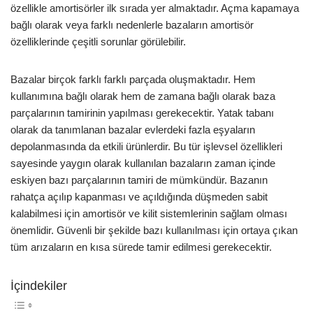
özellikle amortisörler ilk sırada yer almaktadır. Açma kapamaya
bağlı olarak veya farklı nedenlerle bazaların amortisör
özelliklerinde çeşitli sorunlar görülebilir.
Bazalar birçok farklı farklı parçada oluşmaktadır. Hem
kullanımına bağlı olarak hem de zamana bağlı olarak baza
parçalarının tamirinin yapılması gerekecektir. Yatak tabanı
olarak da tanımlanan bazalar evlerdeki fazla eşyaların
depolanmasında da etkili ürünlerdir. Bu tür işlevsel özellikleri
sayesinde yaygın olarak kullanılan bazaların zaman içinde
eskiyen bazı parçalarının tamiri de mümkündür. Bazanın
rahatça açılıp kapanması ve açıldığında düşmeden sabit
kalabilmesi için amortisör ve kilit sistemlerinin sağlam olması
önemlidir. Güvenli bir şekilde bazı kullanılması için ortaya çıkan
tüm arızaların en kısa sürede tamir edilmesi gerekecektir.
İçindekiler