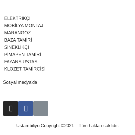
ELEKTRİKÇİ
MOBİLYA MONTAJ
MARANGOZ
BAZA TAMİRİ
SİNEKLİKÇİ
PİMAPEN TAMİRİ
FAYANS USTASI
KLOZET TAMİRCİSİ
Sosyal medya’da
Ustambiliyo Copyright ©2021 – Tüm hakları saklıdır.