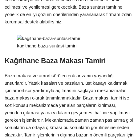
edilmesi ve yenilemesi gerekecektir. Baza suntası tamirine
yönelik de en iyi çözüm önerilerinden yararlanarak firmamızdan
kurumsal destek alabilirsiniz.
kagithane-baza-suntasi-tamiri
Kağıthane Baza Makası Tamiri
Baza makası ve amortisörü en çok arızanın yaşandığı
unsurlardır. Yatak kasaları ve bazaların, üst kasayı kaldırmak
için amortisör yardımıyla açılmasını sağlayan mekanizmalar
baza makası olarak tanımlanmaktadır. Baza makası tamiri ise
söz konusu mekanizmada yer alan parçaların kırılması,
yerinden çıkması ya da vidaların gevşemesi halinde yapılması
gereken işlemlerdir. Mekanizmada zaman zaman paslanma gibi
sorunların da ortaya çıkması bu sorunların görülmesine neden
olacaktır. Tamir işlemlerinin dışında bazanın önemli parçaları için