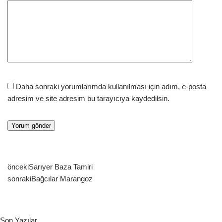
Daha sonraki yorumlarımda kullanılması için adım, e-posta
adresim ve site adresim bu tarayıcıya kaydedilsin.
önceki
Sarıyer Baza Tamiri
sonraki
Bağcılar Marangoz
Son Yazılar