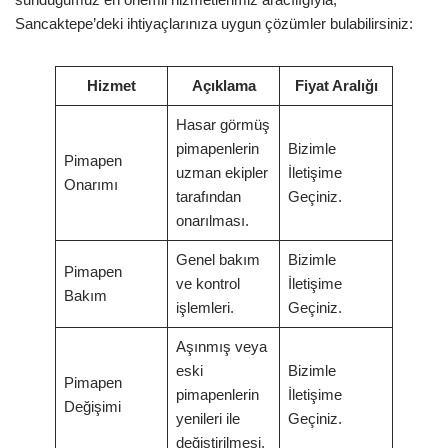
Sancaktepe’deki ihtiyaçlarınıza uygun çözümler bulabilirsiniz:
Hizmet
Açıklama
Fiyat Aralığı
Hasar görmüş
pimapenlerin
Bizimle
Pimapen
uzman ekipler
İletişime
Onarımı
tarafından
Geçiniz.
onarılması.
Genel bakım
Bizimle
Pimapen
ve kontrol
İletişime
Bakım
işlemleri.
Geçiniz.
Aşınmış veya
eski
Bizimle
Pimapen
pimapenlerin
İletişime
Değişimi
yenileri ile
Geçiniz.
değiştirilmesi.