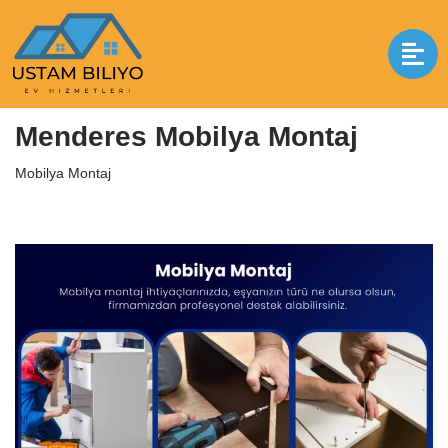
İçeriğe
geç
Anasayfa
|
Mobilya Montaj
|
Menderes Mobilya Montaj
Menderes Mobilya Montaj
Mobilya Montaj