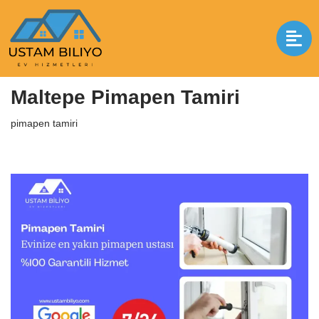
İçeriğe
geç
Anasayfa
|
pimapen tamiri
|
Maltepe Pimapen Tamiri
Maltepe Pimapen Tamiri
pimapen tamiri