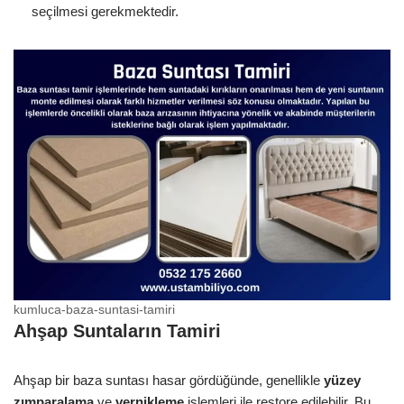
seçilmesi gerekmektedir.
kumluca-baza-suntasi-tamiri
Ahşap Suntaların Tamiri
Ahşap bir baza suntası hasar gördüğünde, genellikle
yüzey
zımparalama
ve
vernikleme
işlemleri ile restore edilebilir. Bu