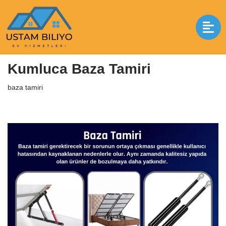
İçeriğe
geç
Anasayfa
|
baza tamiri
|
Kumluca Baza Tamiri
Kumluca Baza Tamiri
baza tamiri