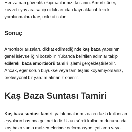
Her zaman güvenlik ekipmanlarınızı kullanın. Amortisörler,
kuvvetli yaylara sahip olduklarından kaynaklanabilecek
yaralanmalara karşı dikkatli olun.
Sonuç
Amortisör arızaları, dikkat edilmediğinde
kaş baza
yapısının
genel işlevselliğini bozabilir. Yukarıda belirtilen adımlar takip
edilerek,
baza amortisörü tamiri
işlemi gerçekleştirilebilir.
Ancak, eğer sorun büyükse veya tam teşhis koyamıyorsanız,
profesyonel bir yardım almanız önerilir.
Kaş Baza Suntası Tamiri
Kaş baza suntası tamiri
, yatak odalarımızda en fazla kullanılan
eşyaların başında gelmektedir. Uzun süreli kullanım durumunda,
kaş baza sunta malzemelerinde deformasyon, çatlama veya