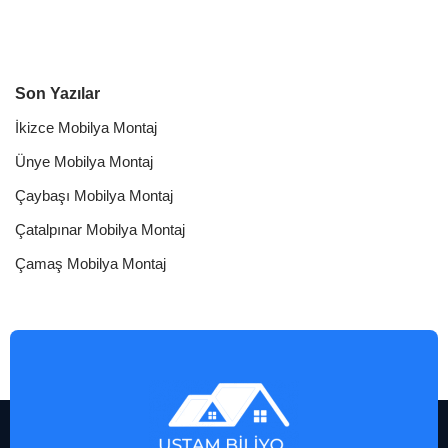
Son Yazılar
İkizce Mobilya Montaj
Ünye Mobilya Montaj
Çaybaşı Mobilya Montaj
Çatalpınar Mobilya Montaj
Çamaş Mobilya Montaj