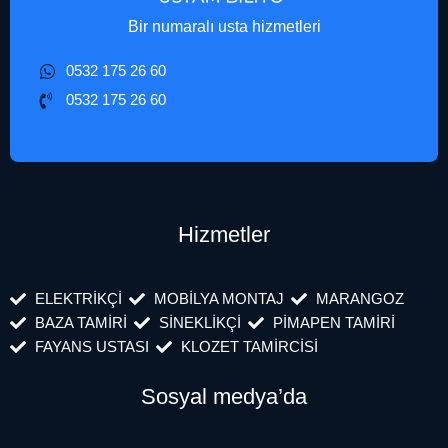
Bir numaralı usta hizmetleri
0532 175 26 60
0532 175 26 60
Hizmetler
ELEKTRİKÇİ
MOBİLYA MONTAJ
MARANGOZ
BAZA TAMİRİ
SİNEKLİKÇİ
PİMAPEN TAMİRİ
FAYANS USTASI
KLOZET TAMİRCİSİ
Sosyal medya’da