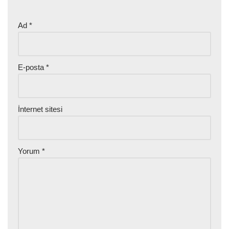
Ad
*
E-posta
*
İnternet sitesi
Yorum
*