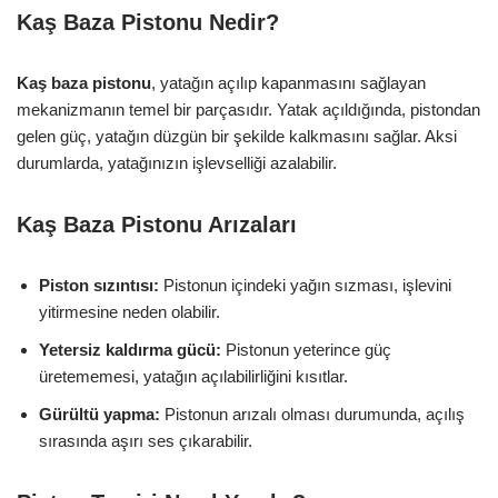
Kaş Baza Pistonu Nedir?
Kaş baza pistonu
, yatağın açılıp kapanmasını sağlayan
mekanizmanın temel bir parçasıdır. Yatak açıldığında, pistondan
gelen güç, yatağın düzgün bir şekilde kalkmasını sağlar. Aksi
durumlarda, yatağınızın işlevselliği azalabilir.
Kaş Baza Pistonu Arızaları
Piston sızıntısı:
Pistonun içindeki yağın sızması, işlevini
yitirmesine neden olabilir.
Yetersiz kaldırma gücü:
Pistonun yeterince güç
üretememesi, yatağın açılabilirliğini kısıtlar.
Gürültü yapma:
Pistonun arızalı olması durumunda, açılış
sırasında aşırı ses çıkarabilir.