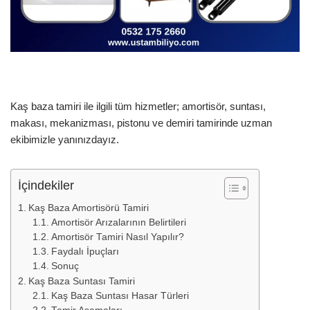
Kaş baza tamiri ile ilgili tüm hizmetler; amortisör, suntası,
makası, mekanizması, pistonu ve demiri tamirinde uzman
ekibimizle yanınızdayız.
İçindekiler
Kaş Baza Amortisörü Tamiri
Amortisör Arızalarının Belirtileri
Amortisör Tamiri Nasıl Yapılır?
Faydalı İpuçları
Sonuç
Kaş Baza Suntası Tamiri
Kaş Baza Suntası Hasar Türleri