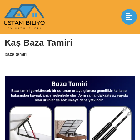
İçeriğe
geç
Anasayfa
|
baza tamiri
|
Kaş Baza Tamiri
Kaş Baza Tamiri
baza tamiri