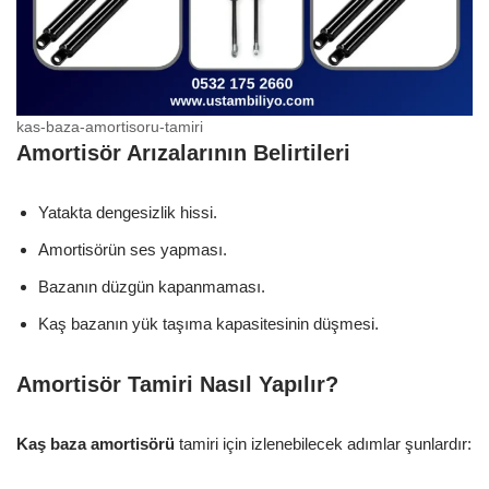
kas-baza-amortisoru-tamiri
Amortisör Arızalarının Belirtileri
Yatakta dengesizlik hissi.
Amortisörün ses yapması.
Bazanın düzgün kapanmaması.
Kaş bazanın yük taşıma kapasitesinin düşmesi.
Amortisör Tamiri Nasıl Yapılır?
Kaş baza amortisörü
tamiri için izlenebilecek adımlar şunlardır: