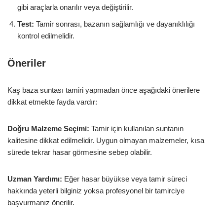
gibi araçlarla onarılır veya değiştirilir.
Test:
Tamir sonrası, bazanın sağlamlığı ve dayanıklılığı
kontrol edilmelidir.
Öneriler
Kaş baza suntası tamiri yapmadan önce aşağıdaki önerilere
dikkat etmekte fayda vardır:
Doğru Malzeme Seçimi:
Tamir için kullanılan suntanın
kalitesine dikkat edilmelidir. Uygun olmayan malzemeler, kısa
sürede tekrar hasar görmesine sebep olabilir.
Uzman Yardımı:
Eğer hasar büyükse veya tamir süreci
hakkında yeterli bilginiz yoksa profesyonel bir tamirciye
başvurmanız önerilir.