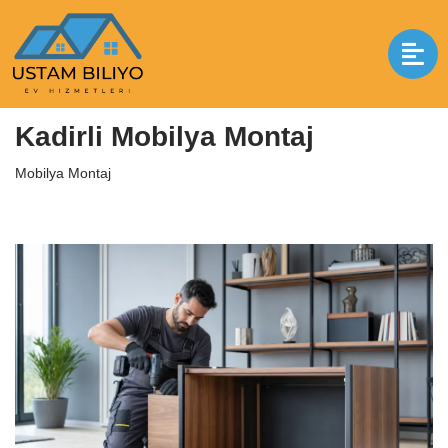
İçeriğe
geç
Anasayfa
|
Mobilya Montaj
|
Kadirli Mobilya Montaj
Kadirli Mobilya Montaj
Mobilya Montaj