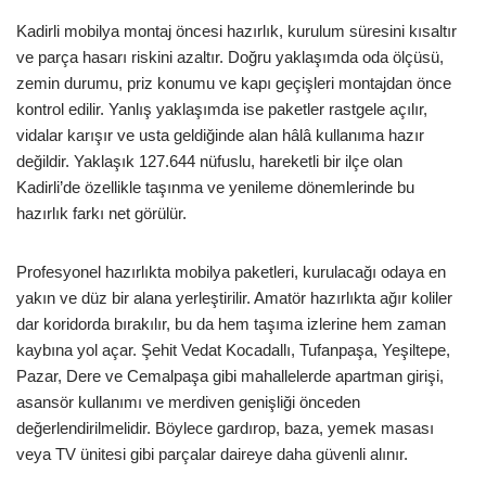
Kadirli mobilya montaj öncesi hazırlık, kurulum süresini kısaltır
ve parça hasarı riskini azaltır. Doğru yaklaşımda oda ölçüsü,
zemin durumu, priz konumu ve kapı geçişleri montajdan önce
kontrol edilir. Yanlış yaklaşımda ise paketler rastgele açılır,
vidalar karışır ve usta geldiğinde alan hâlâ kullanıma hazır
değildir. Yaklaşık 127.644 nüfuslu, hareketli bir ilçe olan
Kadirli’de özellikle taşınma ve yenileme dönemlerinde bu
hazırlık farkı net görülür.
Profesyonel hazırlıkta mobilya paketleri, kurulacağı odaya en
yakın ve düz bir alana yerleştirilir. Amatör hazırlıkta ağır koliler
dar koridorda bırakılır, bu da hem taşıma izlerine hem zaman
kaybına yol açar. Şehit Vedat Kocadallı, Tufanpaşa, Yeşiltepe,
Pazar, Dere ve Cemalpaşa gibi mahallelerde apartman girişi,
asansör kullanımı ve merdiven genişliği önceden
değerlendirilmelidir. Böylece gardırop, baza, yemek masası
veya TV ünitesi gibi parçalar daireye daha güvenli alınır.