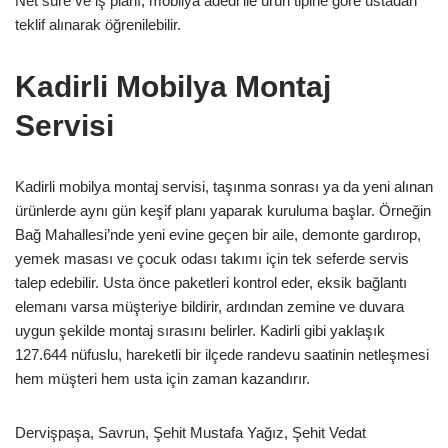
Net süre ve iş planı, mobilya adedi ile ürün tipine göre ustadan
teklif alınarak öğrenilebilir.
Kadirli Mobilya Montaj
Servisi
Kadirli mobilya montaj servisi, taşınma sonrası ya da yeni alınan
ürünlerde aynı gün keşif planı yaparak kuruluma başlar. Örneğin
Bağ Mahallesi’nde yeni evine geçen bir aile, demonte gardırop,
yemek masası ve çocuk odası takımı için tek seferde servis
talep edebilir. Usta önce paketleri kontrol eder, eksik bağlantı
elemanı varsa müşteriye bildirir, ardından zemine ve duvara
uygun şekilde montaj sırasını belirler. Kadirli gibi yaklaşık
127.644 nüfuslu, hareketli bir ilçede randevu saatinin netleşmesi
hem müşteri hem usta için zaman kazandırır.
Dervişpaşa, Savrun, Şehit Mustafa Yağız, Şehit Vedat