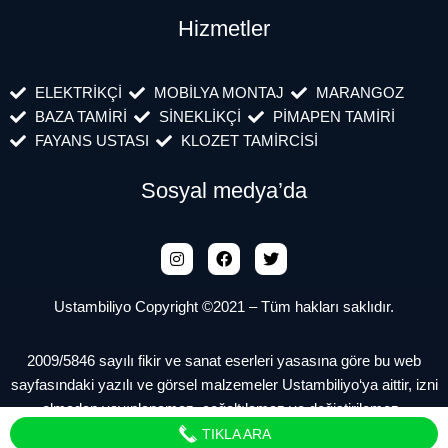
Hizmetler
ELEKTRİKÇİ
MOBİLYA MONTAJ
MARANGOZ
BAZA TAMİRİ
SİNEKLİKÇİ
PİMAPEN TAMİRİ
FAYANS USTASI
KLOZET TAMİRCİSİ
Sosyal medya’da
Ustambiliyo Copyright ©2021 – Tüm hakları saklıdır.
2009/5846 sayılı fikir ve sanat eserleri yasasına göre bu web
sayfasındaki yazılı ve görsel malzemeler Ustambiliyo‘ya aittir, izni
olmadan yayınlanamaz, çoğaltılamaz ve değiştirilemez.
TIKLA ARA