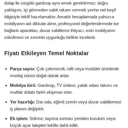
dolap ile sürgülü gardırop aynı emek gerektirmez; doğru
yaklaşım, işi görmeden sabit rakam vermek yerine net keşif
bilgisiyle teklif hazırlamaktır. Amatör hesaplamada yalnızca
mobilyanın adı dikkate alınır, profesyonel değerlendirmede ise
bağlantı aparatları, duvar sabitleme ihtiyacı, eski mobilyanın
sökülmesi ve zeminin uygunluğu birlikte incelenir.
Fiyatı Etkileyen Temel Noktalar
Parça sayısı:
Çok çekmeceli, raflı veya modüler ürünlerde
montaj süresi doğal olarak artar.
Mobilya türü:
Gardırop, TV ünitesi, yatak odası takımı ve
mutfak dolabı farklı ekipman ister.
Yer hazırlığı:
Dar oda, eğimli zemin veya duvar sabitlemesi
iş planını değiştirir.
Ek işlem:
Sökme, taşıma sonrası yeniden kurulum veya
küçük ayar talepleri teklife dahil edilir.