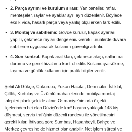
2. Parça ayrımı ve kurulum sırası:
Yan paneller, raflar,
menteşeler, raylar ve ayaklar ayrı ayrı düzenlenir. Böylece
eksik vida, hasarlı parça veya yanlış ölçü erken fark edilir.
3. Montaj ve sabitleme:
Gövde kurulur, kapak ayarları
yapılır, çekmece rayları dengelenir. Gerekli ürünlerde duvara
sabitleme uygulanarak kullanım güvenliği artırılır.
4. Son kontrol:
Kapak aralıkları, çekmece akışı, sallanma
durumu ve genel hizalama kontrol edilir. Kullanıcıya sökme,
taşıma ve günlük kullanım için pratik bilgiler verilir.
Şehit Ali Gökçe, Çukuroba, Yukarı Hacılar, Demirciler, İstiklal,
Çiftlik, Kurtuluş ve Üzümlü mahallelerinde mobilya montaj
talepleri planlı şekilde alınır. Osmaniye’nin orta ölçekli
ilçelerinden biri olan Düziçi’nde km² başına yaklaşık 148 kişi
düşmesi, servis trafiğinin düzenli randevu ile yönetilmesini
gerekli kılar. İhtiyaca göre Sumbas, Hasanbeyli, Bahçe ve
Merkez çevresine de hizmet planlanabilir. Net işlem süresi ve