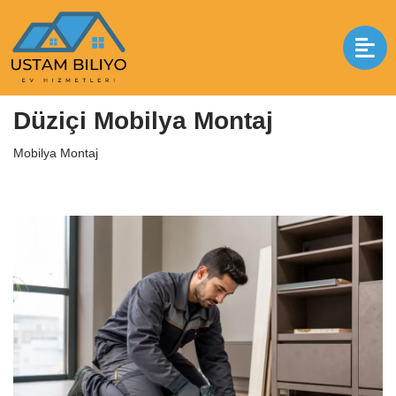
İçeriğe
geç
Anasayfa
|
Mobilya Montaj
|
Düziçi Mobilya Montaj
Düziçi Mobilya Montaj
Mobilya Montaj