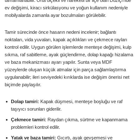
tamamlanabilir. Orta ölçekli ve hareketli bir ilçe olan Düziçi’nde
ev değişimi, kiracı sirkülasyonu ve yoğun kullanım nedeniyle
mobilyalarda zamanla ayar bozulmaları görülebilir.
Tamir sürecinde önce hasarın nedeni incelenir; bağlantı
noktaları, vida yuvaları, kapak açıklıkları ve çekmece rayları
kontrol edilir. Uygun görülen işlemlerde menteşe değişimi, kulp
sıkma, raf sabitleme, ayak güçlendirme, dolap kapağı hizalama
ve baza mekanizması ayarı yapılır. Sunta veya MDF
yüzeylerde oluşan küçük atmalar için parça sağlamlaştırma
uygulanabilir; ileri seviyedeki kırıklarda ise değişim önerisi net
biçimde paylaşılır.
Dolap tamiri:
Kapak düşmesi, menteşe boşluğu ve raf
taşıyıcı sorunları giderilir.
Çekmece tamiri:
Raydan çıkma, sürtme ve kapanmama
problemleri kontrol edilir.
Yatak ve baza tamiri:
Gıcırtı, ayak gevşemesi ve