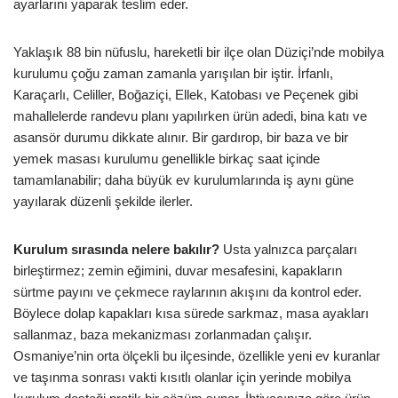
ayarlarını yaparak teslim eder.
Yaklaşık 88 bin nüfuslu, hareketli bir ilçe olan Düziçi’nde mobilya
kurulumu çoğu zaman zamanla yarışılan bir iştir. İrfanlı,
Karaçarlı, Celiller, Boğaziçi, Ellek, Katobası ve Peçenek gibi
mahallelerde randevu planı yapılırken ürün adedi, bina katı ve
asansör durumu dikkate alınır. Bir gardırop, bir baza ve bir
yemek masası kurulumu genellikle birkaç saat içinde
tamamlanabilir; daha büyük ev kurulumlarında iş aynı güne
yayılarak düzenli şekilde ilerler.
Kurulum sırasında nelere bakılır?
Usta yalnızca parçaları
birleştirmez; zemin eğimini, duvar mesafesini, kapakların
sürtme payını ve çekmece raylarının akışını da kontrol eder.
Böylece dolap kapakları kısa sürede sarkmaz, masa ayakları
sallanmaz, baza mekanizması zorlanmadan çalışır.
Osmaniye’nin orta ölçekli bu ilçesinde, özellikle yeni ev kuranlar
ve taşınma sonrası vakti kısıtlı olanlar için yerinde mobilya