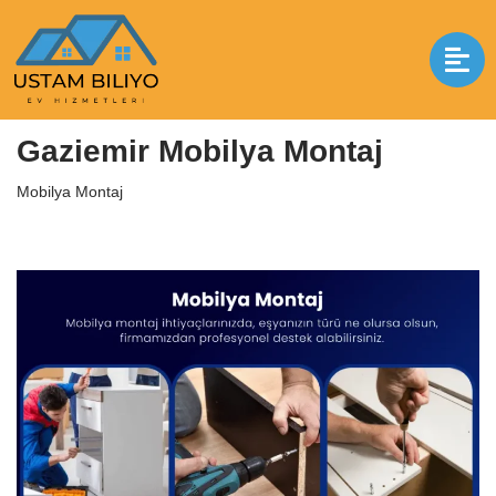
İçeriğe
geç
Anasayfa
|
Mobilya Montaj
|
Gaziemir Mobilya Montaj
Gaziemir Mobilya Montaj
Mobilya Montaj