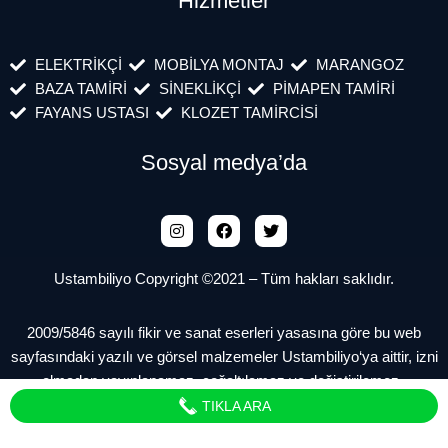
Hizmetler
ELEKTRİKÇİ
MOBİLYA MONTAJ
MARANGOZ
BAZA TAMİRİ
SİNEKLİKÇİ
PİMAPEN TAMİRİ
FAYANS USTASI
KLOZET TAMİRCİSİ
Sosyal medya’da
Ustambiliyo Copyright ©2021 – Tüm hakları saklıdır.
2009/5846 sayılı fikir ve sanat eserleri yasasına göre bu web
sayfasındaki yazılı ve görsel malzemeler Ustambiliyo‘ya aittir, izni
olmadan yayınlanamaz, çoğaltılamaz ve değiştirilemez.
TIKLA ARA