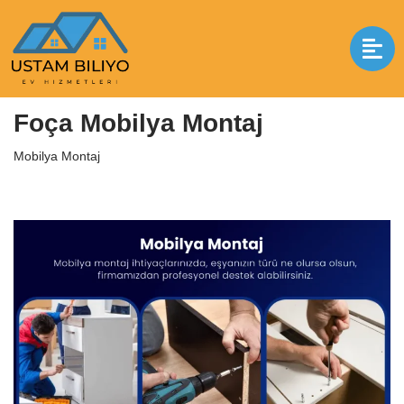
İçeriğe
geç
Anasayfa
|
Mobilya Montaj
|
Foça Mobilya Montaj
Foça Mobilya Montaj
Mobilya Montaj