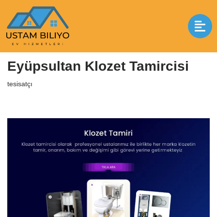
İçeriğe
geç
Anasayfa
|
tesisatçı
|
Eyüpsultan Klozet Tamircisi
Eyüpsultan Klozet Tamircisi
tesisatçı