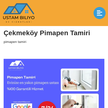
İçeriğe
geç
Anasayfa
|
pimapen tamiri
|
Çekmeköy Pimapen Tamiri
Çekmeköy Pimapen Tamiri
pimapen tamiri