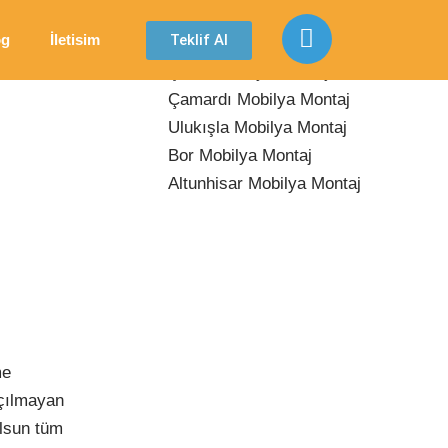
Son Yazılar
Teklif Al
og
İletisim
Çiftlik Mobilya Montaj
Çamardı Mobilya Montaj
Ulukışla Mobilya Montaj
Bor Mobilya Montaj
Altunhisar Mobilya Montaj
me
açılmayan
olsun tüm