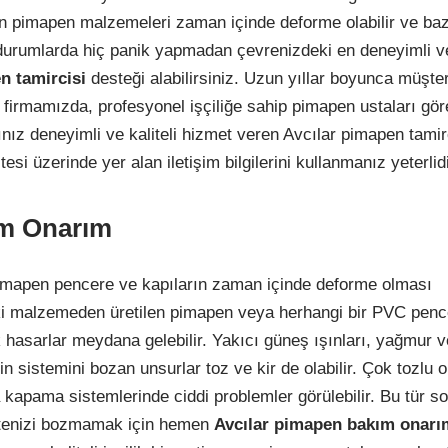
n pimapen malzemeleri zaman içinde deforme olabilir ve baz
ür durumlarda hiç panik yapmadan çevrenizdeki en deneyimli v
n tamircisi
desteği alabilirsiniz. Uzun yıllar boyunca müşter
firmamızda, profesyonel işçiliğe sahip pimapen ustaları gör
z deneyimli ve kaliteli hizmet veren Avcılar pimapen tamirc
i üzerinde yer alan iletişim bilgilerini kullanmanız yeterlidi
ım Onarım
 pimapen pencere ve kapıların zaman içinde deforme olması
deki malzemeden üretilen pimapen veya herhangi bir PVC penc
 hasarlar meydana gelebilir. Yakıcı güneş ışınları, yağmur 
 sistemini bozan unsurlar toz ve kir de olabilir. Çok tozlu 
apama sistemlerinde ciddi problemler görülebilir. Bu tür so
litenizi bozmamak için hemen
Avcılar pimapen bakım onarı