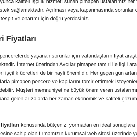
boyunca kaliteli işçilik hizmeti sunan pimapen ustalarımız her
estek sağlamaktadır. Açılması veya kapanmasında sorunlar 
tespit ve onarımı için doğru yerdesiniz.
 Fiyatları
encerelerde yaşanan sorunlar için vatandaşların fiyat araş
ektedir. İnternet üzerinden Avcılar pimapen tamiri ile ilgili ar
ri işçilik ücretleri de bir hayli önemlidir. Her geçen gün artan
larla pimapen pencere ve kapılarını tamir ettirmek isteyenle
h edebilir. Müşteri memnuniyetine büyük önem veren ustaları
ana gelen arızalarda her zaman ekonomik ve kaliteli çözüm
fiyatları
konusunda bütçenizi yormadan en ideal sonuçlara k
itlesine sahip olan firmamızın kurumsal web sitesi üzerinde y