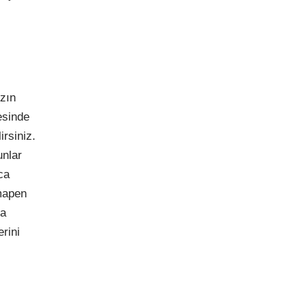
zın
esinde
rsiniz.
unlar
ca
imapen
da
rini