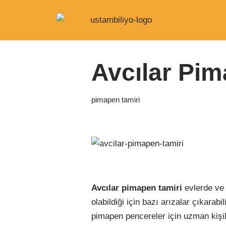
İçeriğe
Anasayfa
|
pimapen tamiri
|
Avcılar Pimap
geç
Avcılar Pim
pimapen tamiri
Avcılar
pimapen tamiri
evlerde ve
olabildiği için bazı arızalar çıkara
pimapen pencereler için uzman kişi