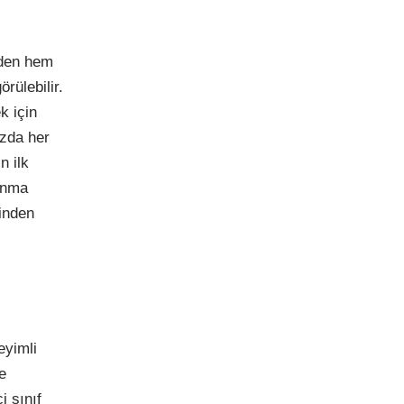
zden hem
ülebilir.
k için
ızda her
n ilk
panma
inden
eyimli
e
i sınıf