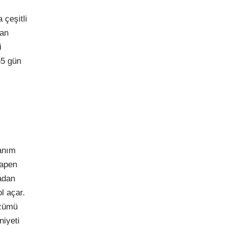
 çeşitli
dan
i
65 gün
lanım
mapen
madan
l açar.
özümü
niyeti