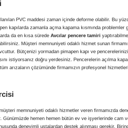
i
ullanılan PVC maddesi zaman içinde deforme olabilir. Bu yü
en kapılarda zamanla açma kapama kısmında problemler gör
larda da en kısa sürede
Avcılar pencere tamiri
yaptırabilme
bilirsiniz. Müşteri memnuniyeti odaklı hizmet sunan firmam
cuttur. Bütçenizi yormadan pimapen kapı ve pencerelerinizi
masını istiyorsanız doğru yerdesiniz. Pencerelerin açılma ka
tüm arızaların çözümünde firmamızın profesyonel hizmetler
cisi
müşteri memnuniyeti odaklı hizmetler veren firmamızda den
ır. Günümüzde hemen hemen bütün ev ve işyerlerinde cam v
usunda deneyimli ustalardan destek alınması gerekir. Birinc