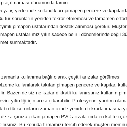
şıp açılmaması durumunda tamiri
eya iş yerlerinde kullandıkları pimapen pencere ve kapılarda
 Bu tür sorunların yeniden tekrar etmemesi ve tamamen orta
eyimli pimapen ustalarından destek alınması gerekir. Müşter
mapen ustalarımız yılın sadece belirli dönemlerinde değil 3
izmet sunmaktadır.
amanla kullanıma bağlı olarak çeşitli arızalar görülmesi
malzeme kullanılarak takılan pimapen pencere ve kapılar, kul
ilir. Bazen de siz ne kadar dikkatli kullanırsanız kullanın pi
vini yitirdiği için arıza çıkarabilir. Profesyonel yardım ola
bu tür sorunların zaman içinde yeniden tekrarlanmasına yo
izde karşınıza çıkan pimapen PVC arızalarında en kaliteli ç
ilirsiniz. Bu konuda firmamızı tercih ederek müşteri memnu