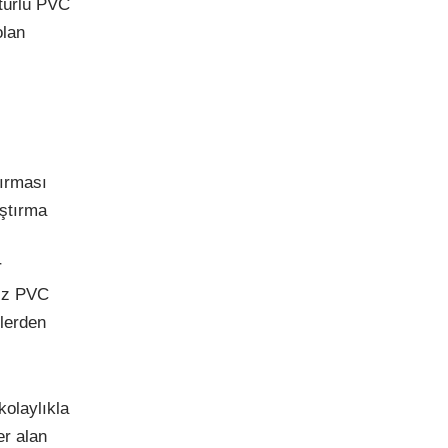
 türlü PVC
olan
tırması
aştırma
r
mız PVC
lerden
olaylıkla
er alan