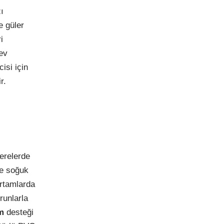
ı
e güler
i
ev
isi için
r.
erelerde
ve soğuk
ortamlarda
runlarla
m
desteği