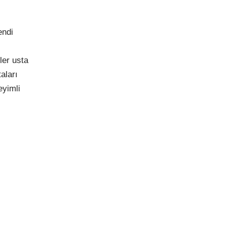
endi
ler usta
aları
eyimli