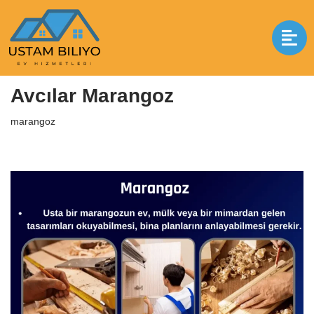
İçeriğe
geç
Anasayfa
|
marangoz
|
Avcılar Marangoz
Avcılar Marangoz
marangoz