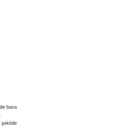
lde baza
e
 şekilde