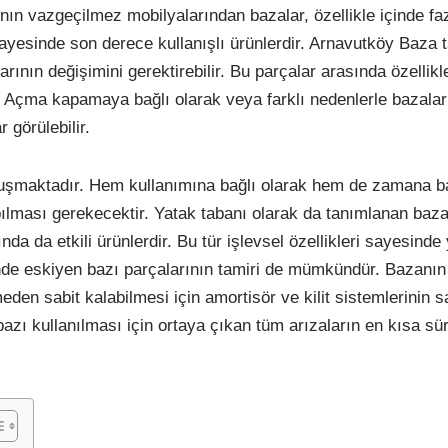
ının vazgeçilmez mobilyalarından bazalar, özellikle içinde fa
yesinde son derece kullanışlı ürünlerdir. Arnavutköy Baza t
ının değişimini gerektirebilir. Bu parçalar arasında özellikl
r. Açma kapamaya bağlı olarak veya farklı nedenlerle bazalar
r görülebilir.
 oluşmaktadır. Hem kullanımına bağlı olarak hem de zamana b
pılması gerekecektir. Yatak tabanı olarak da tanımlanan baza
da da etkili ürünlerdir. Bu tür işlevsel özellikleri sayesinde
inde eskiyen bazı parçalarının tamiri de mümkündür. Bazanın
den sabit kalabilmesi için amortisör ve kilit sistemlerinin 
bazı kullanılması için ortaya çıkan tüm arızaların en kısa sü