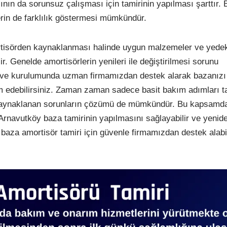
nın da sorunsuz çalışması için tamirinin yapılması şarttır.
erin de farklılık göstermesi mümkündür.
isörden kaynaklanması halinde uygun malzemeler ve yede
lir. Genelde amortisörlerin yenileri ile değiştirilmesi sorunu
 ve kurulumunda uzman firmamızdan destek alarak bazanızı 
m edebilirsiniz. Zaman zaman sadece basit bakım adımları t
 kaynaklanan sorunların çözümü de mümkündür. Bu kapsamd
Arnavutköy baza tamirinin yapılmasını sağlayabilir ve yenid
 baza amortisör tamiri için güvenle firmamızdan destek alabil