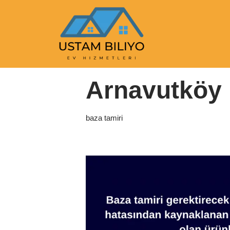
İçeriğe
geç
Anasayfa
|
baza tamiri
|
Arnavutköy Baza Tam
Arnavutköy 
baza tamiri