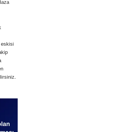
 Baza
k
eskisi
akip
a
en
irsiniz.