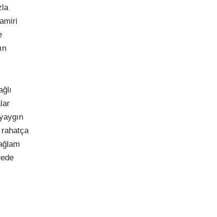
zla
amiri
e
ın
ağlı
lar
 yaygın
 rahatça
sağlam
rede