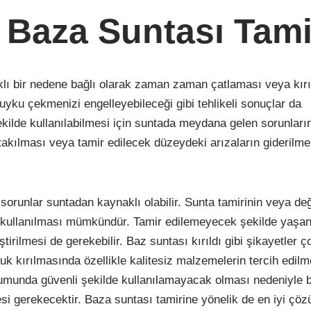
Baza Suntası Tami
lı bir nedene bağlı olarak zaman zaman çatlaması veya kır
uyku çekmenizi engelleyebileceği gibi tehlikeli sonuçlar da
kilde kullanılabilmesi için suntada meydana gelen sorunları
 takılması veya tamir edilecek düzeydeki arızaların giderilme
orunlar suntadan kaynaklı olabilir. Sunta tamirinin veya değ
i kullanılması mümkündür. Tamir edilemeyecek şekilde yaşa
rilmesi de gerekebilir. Baz suntası kırıldı gibi şikayetler ç
 kırılmasında özellikle kalitesiz malzemelerin tercih edilme
rumunda güvenli şekilde kullanılamayacak olması nedeniyle 
si gerekecektir. Baza suntası tamirine yönelik de en iyi çö