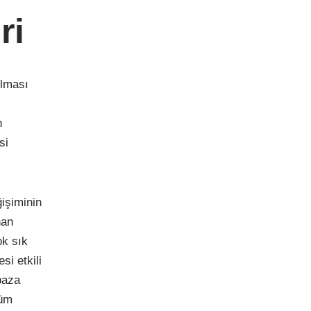
ri
ılması
n
si
işiminin
nan
ok sık
si etkili
baza
züm