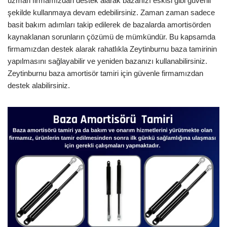
uzman firmamızdan destek alarak bazanızı eskisi gibi güvenli
şekilde kullanmaya devam edebilirsiniz. Zaman zaman sadece
basit bakım adımları takip edilerek de bazalarda amortisörden
kaynaklanan sorunların çözümü de mümkündür. Bu kapsamda
firmamızdan destek alarak rahatlıkla Zeytinburnu baza tamirinin
yapılmasını sağlayabilir ve yeniden bazanızı kullanabilirsiniz.
Zeytinburnu baza amortisör tamiri için güvenle firmamızdan
destek alabilirsiniz.