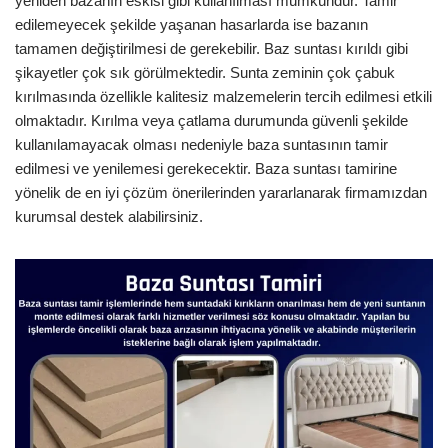
yeniden bazanın eskisi gibi kullanılması mümkündür. Tamir
edilemeyecek şekilde yaşanan hasarlarda ise bazanın
tamamen değiştirilmesi de gerekebilir. Baz suntası kırıldı gibi
şikayetler çok sık görülmektedir. Sunta zeminin çok çabuk
kırılmasında özellikle kalitesiz malzemelerin tercih edilmesi etkili
olmaktadır. Kırılma veya çatlama durumunda güvenli şekilde
kullanılamayacak olması nedeniyle baza suntasının tamir
edilmesi ve yenilemesi gerekecektir. Baza suntası tamirine
yönelik de en iyi çözüm önerilerinden yararlanarak firmamızdan
kurumsal destek alabilirsiniz.