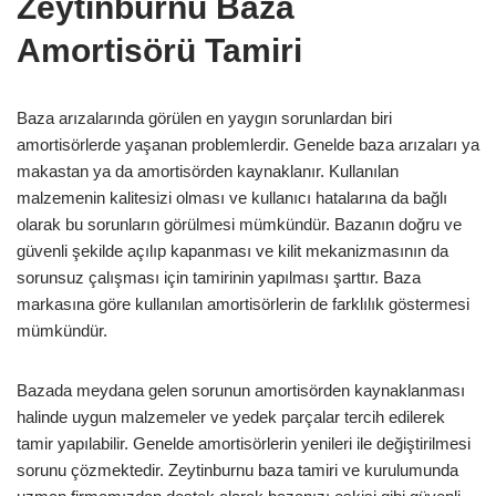
Zeytinburnu Baza
Amortisörü Tamiri
Baza arızalarında görülen en yaygın sorunlardan biri
amortisörlerde yaşanan problemlerdir. Genelde baza arızaları ya
makastan ya da amortisörden kaynaklanır. Kullanılan
malzemenin kalitesizi olması ve kullanıcı hatalarına da bağlı
olarak bu sorunların görülmesi mümkündür. Bazanın doğru ve
güvenli şekilde açılıp kapanması ve kilit mekanizmasının da
sorunsuz çalışması için tamirinin yapılması şarttır. Baza
markasına göre kullanılan amortisörlerin de farklılık göstermesi
mümkündür.
Bazada meydana gelen sorunun amortisörden kaynaklanması
halinde uygun malzemeler ve yedek parçalar tercih edilerek
tamir yapılabilir. Genelde amortisörlerin yenileri ile değiştirilmesi
sorunu çözmektedir. Zeytinburnu baza tamiri ve kurulumunda