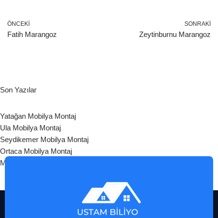
ÖNCEKI
SONRAKI
Fatih Marangoz
Zeytinburnu Marangoz
Son Yazılar
Yatağan Mobilya Montaj
Ula Mobilya Montaj
Seydikemer Mobilya Montaj
Ortaca Mobilya Montaj
Milas Mobilya Montaj