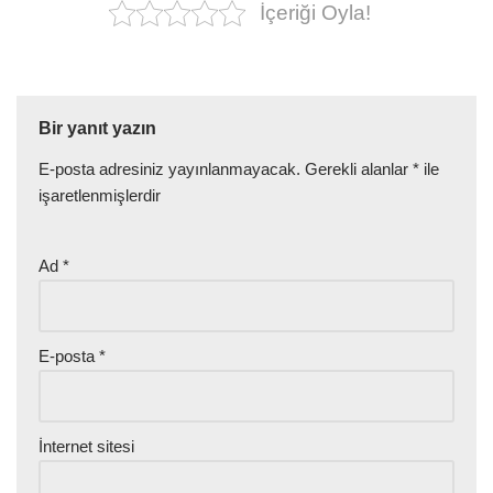
İçeriği Oyla!
Bir yanıt yazın
E-posta adresiniz yayınlanmayacak.
Gerekli alanlar
*
ile
işaretlenmişlerdir
Ad
*
E-posta
*
İnternet sitesi