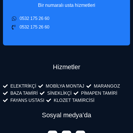
Bir numaralı usta hizmetleri
0532 175 26 60
0532 175 26 60
Hizmetler
ELEKTRİKÇİ
MOBİLYA MONTAJ
MARANGOZ
BAZA TAMİRİ
SİNEKLİKÇİ
PİMAPEN TAMİRİ
FAYANS USTASI
KLOZET TAMİRCİSİ
Sosyal medya’da