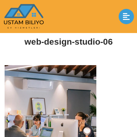
İçeriğe
geç
Anasayfa
|
web-design-studio-06
|
web-design-studio-06
web-design-studio-06