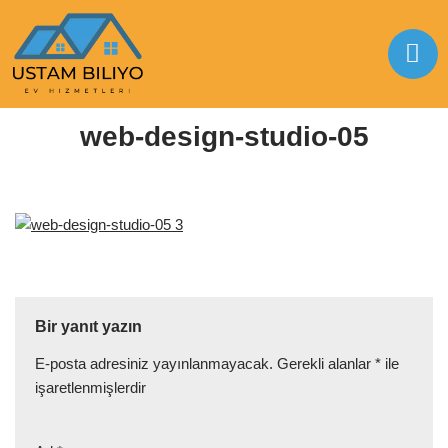
İçeriğe
geç
Anasayfa
|
web-design-studio-05
|
web-design-studio-05
web-design-studio-05
Bir yanıt yazın
E-posta adresiniz yayınlanmayacak.
Gerekli alanlar
*
ile
işaretlenmişlerdir