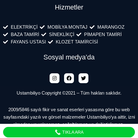
Hizmetler
ELEKTRİKÇİ
MOBİLYA MONTAJ
MARANGOZ
BAZA TAMİRİ
SİNEKLİKÇİ
PİMAPEN TAMİRİ
FAYANS USTASI
KLOZET TAMİRCİSİ
Sosyal medya’da
Ustambiliyo Copyright ©2021 – Tüm hakları saklıdır.
2009/5846 sayılı fikir ve sanat eserleri yasasına göre bu web
sayfasındaki yazılı ve görsel malzemeler Ustambiliyo‘ya aittir, izni
olmadan yayınlanamaz, çoğaltılamaz ve değiştirilemez.
TIKLA ARA