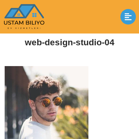
İçeriğe
geç
Anasayfa
|
web-design-studio-04
|
web-design-studio-04
web-design-studio-04