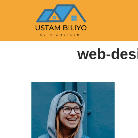
İçeriğe
geç
Anasayfa
|
web-desi
web-desi