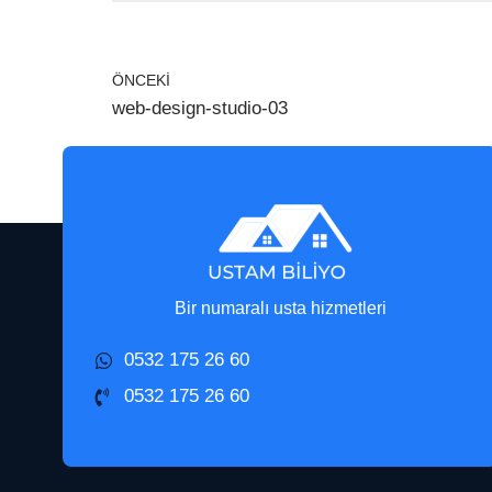
ÖNCEKI
web-design-studio-03
Bir numaralı usta hizmetleri
0532 175 26 60
0532 175 26 60