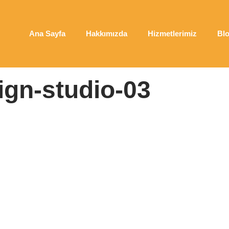
Ana Sayfa
Hakkımızda
Hizmetlerimiz
Bl
gn-studio-03
|
web-design-studio-03
gn-studio-03