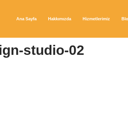
Ana Sayfa
Hakkımızda
Hizmetlerimiz
Bl
gn-studio-02
|
web-design-studio-02
gn-studio-02