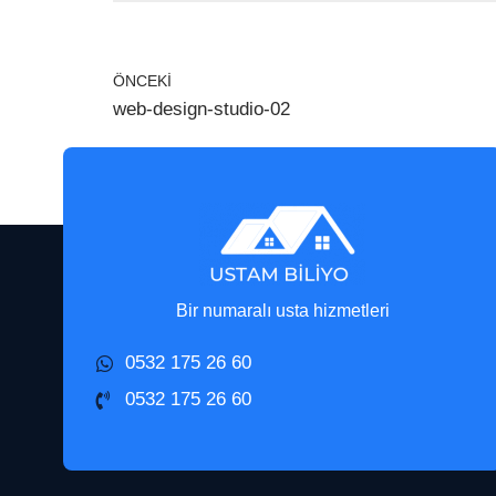
ÖNCEKI
web-design-studio-02
Bir numaralı usta hizmetleri
0532 175 26 60
0532 175 26 60