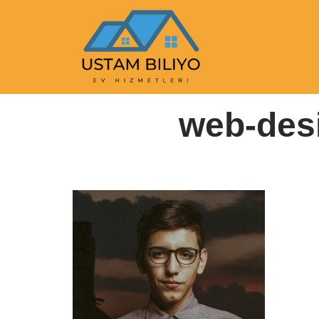
İçeriğe
geç
Anasayfa
|
web-desi
web-desi