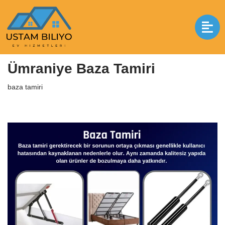
İçeriğe
geç
Anasayfa
|
baza tamiri
|
Ümraniye Baza Tamiri
Ümraniye Baza Tamiri
baza tamiri