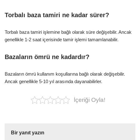
Torbalı baza tamiri ne kadar sürer?
Torbalı baza tamiri işlemine bağlı olarak süre değişebilir. Ancak
genellikle 1-2 saat içerisinde tamir işlemi tamamlanabilir.
Bazaların ömrü ne kadardır?
Bazaların ömrü kullanım koşullarına bağlı olarak değişebilir.
Ancak genellikle 5-10 yıl arasında dayanabilirler.
İçeriği Oyla!
Bir yanıt yazın