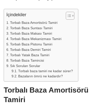
İçindekiler
Torbalı Baza Amortisörü Tamiri
Torbalı Baza Suntası Tamiri
Torbalı Baza Makası Tamiri
Torbalı Baza Mekanizması Tamiri
Torbalı Baza Pistonu Tamiri
Torbalı Baza Demiri Tamiri
Torbalı Yatak Baza Tamiri
Torbalı Baza Tamircisi
Sık Sorulan Sorular
Torbalı baza tamiri ne kadar sürer?
Bazaların ömrü ne kadardır?
Torbalı Baza Amortisörü
Tamiri