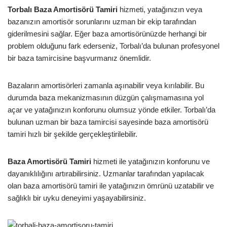
Torbalı Baza Amortisörü Tamiri
hizmeti, yatağınızın veya
bazanızın amortisör sorunlarını uzman bir ekip tarafından
giderilmesini sağlar. Eğer baza amortisörünüzde herhangi bir
problem olduğunu fark ederseniz, Torbalı’da bulunan profesyonel
bir baza tamircisine başvurmanız önemlidir.
Bazaların amortisörleri zamanla aşınabilir veya kırılabilir. Bu
durumda baza mekanizmasının düzgün çalışmamasına yol
açar ve yatağınızın konforunu olumsuz yönde etkiler. Torbalı’da
bulunan uzman bir baza tamircisi sayesinde baza amortisörü
tamiri hızlı bir şekilde gerçekleştirilebilir.
Baza Amortisörü Tamiri
hizmeti ile yatağınızın konforunu ve
dayanıklılığını artırabilirsiniz. Uzmanlar tarafından yapılacak
olan baza amortisörü tamiri ile yatağınızın ömrünü uzatabilir ve
sağlıklı bir uyku deneyimi yaşayabilirsiniz.