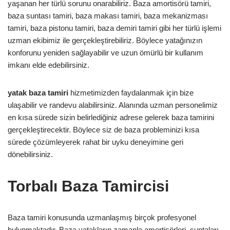
yaşanan her türlü sorunu onarabiliriz. Baza amortisörü tamiri,
baza suntası tamiri, baza makası tamiri, baza mekanizması
tamiri, baza pistonu tamiri, baza demiri tamiri gibi her türlü işlemi
uzman ekibimiz ile gerçekleştirebiliriz. Böylece yatağınızın
konforunu yeniden sağlayabilir ve uzun ömürlü bir kullanım
imkanı elde edebilirsiniz.
yatak baza tamiri
hizmetimizden faydalanmak için bize
ulaşabilir ve randevu alabilirsiniz. Alanında uzman personelimiz
en kısa sürede sizin belirlediğiniz adrese gelerek baza tamirini
gerçekleştirecektir. Böylece siz de baza probleminizi kısa
sürede çözümleyerek rahat bir uyku deneyimine geri
dönebilirsiniz.
Torbalı Baza Tamircisi
Baza tamiri konusunda uzmanlaşmış birçok profesyonel
bulunmaktadır. Baza yatakların zamanla amortisörleri, suntaları,