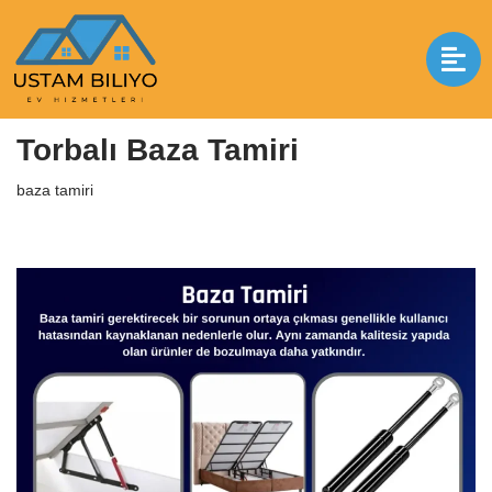
İçeriğe
geç
Anasayfa
|
baza tamiri
|
Torbalı Baza Tamiri
Torbalı Baza Tamiri
baza tamiri