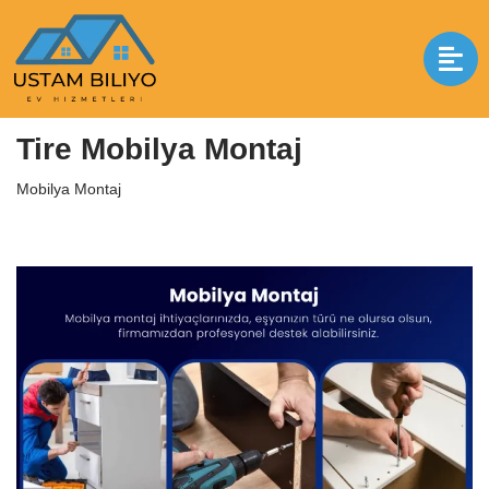
İçeriğe
geç
Anasayfa
|
Mobilya Montaj
|
Tire Mobilya Montaj
Tire Mobilya Montaj
Mobilya Montaj