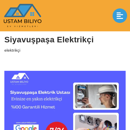
İçeriğe
geç
Anasayfa
|
elektrikçi
|
Siyavuşpaşa Elektrikçi
Siyavuşpaşa Elektrikçi
elektrikçi