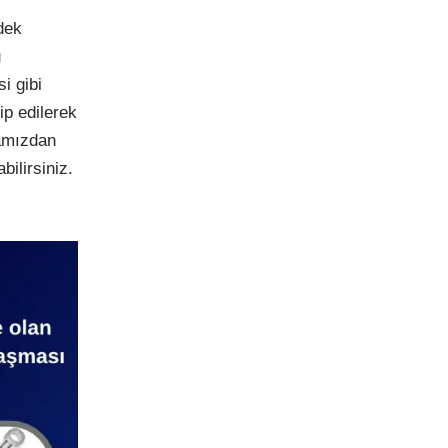
dek
u
i gibi
p edilerek
amızdan
bilirsiniz.