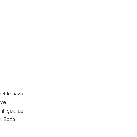
nelde baza
 ve
nli şekilde
r. Baza