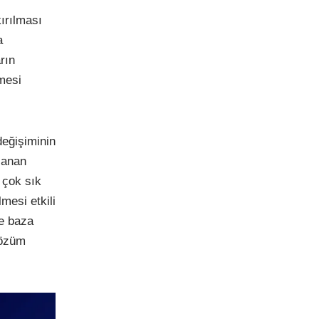
ırılması
a
rın
lmesi
değişiminin
şanan
 çok sık
mesi etkili
le baza
çözüm