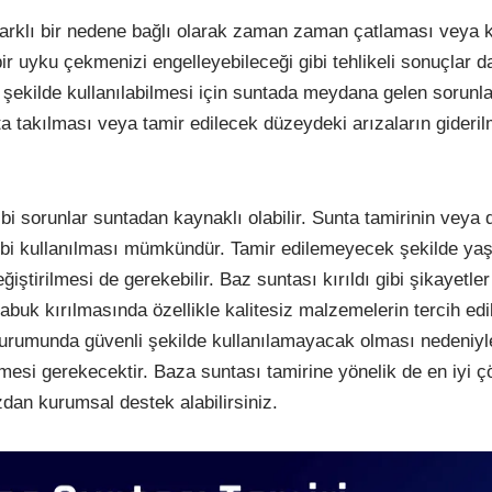
arklı bir nedene bağlı olarak zaman zaman çatlaması veya k
r uyku çekmenizi engelleyebileceği gibi tehlikeli sonuçlar d
 şekilde kullanılabilmesi için suntada meydana gelen sorunla
ta takılması veya tamir edilecek düzeydeki arızaların gideri
 sorunlar suntadan kaynaklı olabilir. Sunta tamirinin veya 
gibi kullanılması mümkündür. Tamir edilemeyecek şekilde ya
ştirilmesi de gerekebilir. Baz suntası kırıldı gibi şikayetler
buk kırılmasında özellikle kalitesiz malzemelerin tercih edil
durumunda güvenli şekilde kullanılamayacak olması nedeniy
emesi gerekecektir. Baza suntası tamirine yönelik de en iyi 
zdan kurumsal destek alabilirsiniz.