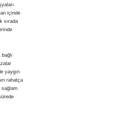
şyaları
an içinde
lk sırada
erinde
 bağlı
azalar
nde yaygın
nın rahatça
n sağlam
 sürede