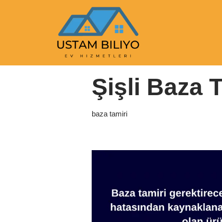
İçeriğe
geç
Anasayfa
|
baza tamiri
|
Şişli Baza Tamiri
Şişli Baza 
baza tamiri