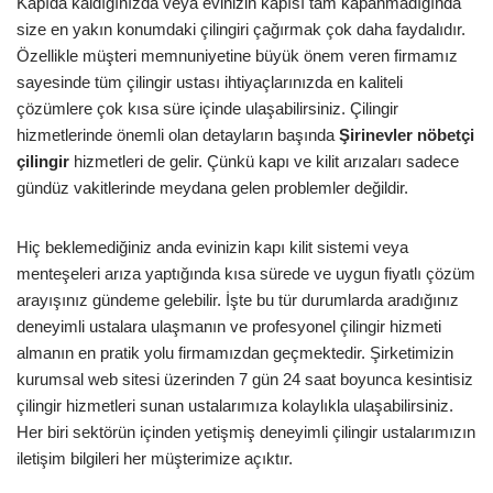
Kapıda kaldığınızda veya evinizin kapısı tam kapanmadığında
size en yakın konumdaki çilingiri çağırmak çok daha faydalıdır.
Özellikle müşteri memnuniyetine büyük önem veren firmamız
sayesinde tüm çilingir ustası ihtiyaçlarınızda en kaliteli
çözümlere çok kısa süre içinde ulaşabilirsiniz. Çilingir
hizmetlerinde önemli olan detayların başında
Şirinevler
nöbetçi
çilingir
hizmetleri de gelir. Çünkü kapı ve kilit arızaları sadece
gündüz vakitlerinde meydana gelen problemler değildir.
Hiç beklemediğiniz anda evinizin kapı kilit sistemi veya
menteşeleri arıza yaptığında kısa sürede ve uygun fiyatlı çözüm
arayışınız gündeme gelebilir. İşte bu tür durumlarda aradığınız
deneyimli ustalara ulaşmanın ve profesyonel çilingir hizmeti
almanın en pratik yolu firmamızdan geçmektedir. Şirketimizin
kurumsal web sitesi üzerinden 7 gün 24 saat boyunca kesintisiz
çilingir hizmetleri sunan ustalarımıza kolaylıkla ulaşabilirsiniz.
Her biri sektörün içinden yetişmiş deneyimli çilingir ustalarımızın
iletişim bilgileri her müşterimize açıktır.