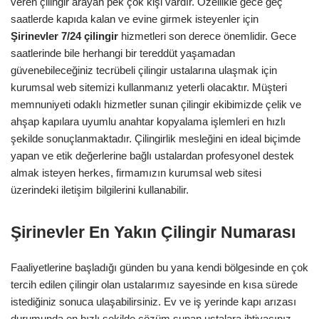
veren çilingir arayan pek çok kişi vardır. Özellikle gece geç
saatlerde kapıda kalan ve evine girmek isteyenler için
Şirinevler
7/24
çilingir
hizmetleri son derece önemlidir. Gece
saatlerinde bile herhangi bir tereddüt yaşamadan
güvenebileceğiniz tecrübeli çilingir ustalarına ulaşmak için
kurumsal web sitemizi kullanmanız yeterli olacaktır. Müşteri
memnuniyeti odaklı hizmetler sunan çilingir ekibimizde çelik ve
ahşap kapılara uyumlu anahtar kopyalama işlemleri en hızlı
şekilde sonuçlanmaktadır. Çilingirlik mesleğini en ideal biçimde
yapan ve etik değerlerine bağlı ustalardan profesyonel destek
almak isteyen herkes, firmamızın kurumsal web sitesi
üzerindeki iletişim bilgilerini kullanabilir.
Şirinevler En Yakın Çilingir Numarası
Faaliyetlerine başladığı günden bu yana kendi bölgesinde en çok
tercih edilen çilingir olan ustalarımız sayesinde en kısa sürede
istediğiniz sonuca ulaşabilirsiniz. Ev ve iş yerinde kapı arızası
durumunda en hızlı şekilde çözüm sunan ustalara ihtiyacınız