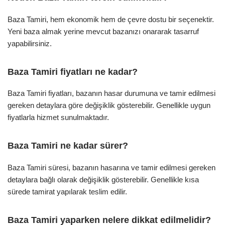
Baza Tamiri, hem ekonomik hem de çevre dostu bir seçenektir.
Yeni baza almak yerine mevcut bazanızı onararak tasarruf
yapabilirsiniz.
Baza Tamiri fiyatları ne kadar?
Baza Tamiri fiyatları, bazanın hasar durumuna ve tamir edilmesi
gereken detaylara göre değişiklik gösterebilir. Genellikle uygun
fiyatlarla hizmet sunulmaktadır.
Baza Tamiri ne kadar sürer?
Baza Tamiri süresi, bazanın hasarına ve tamir edilmesi gereken
detaylara bağlı olarak değişiklik gösterebilir. Genellikle kısa
sürede tamirat yapılarak teslim edilir.
Baza Tamiri yaparken nelere dikkat edilmelidir?