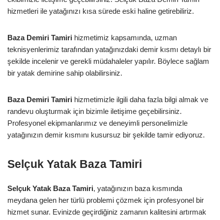
hizmetleri ile yatağınızı kısa sürede eski haline getirebiliriz.
Baza Demiri Tamiri
hizmetimiz kapsamında, uzman
teknisyenlerimiz tarafından yatağınızdaki demir kısmı detaylı bir
şekilde incelenir ve gerekli müdahaleler yapılır. Böylece sağlam
bir yatak demirine sahip olabilirsiniz.
Baza Demiri Tamiri
hizmetimizle ilgili daha fazla bilgi almak ve
randevu oluşturmak için bizimle iletişime geçebilirsiniz.
Profesyonel ekipmanlarımız ve deneyimli personelimizle
yatağınızın demir kısmını kusursuz bir şekilde tamir ediyoruz.
Selçuk Yatak Baza Tamiri
Selçuk Yatak Baza Tamiri
, yatağınızın baza kısmında
meydana gelen her türlü problemi çözmek için profesyonel bir
hizmet sunar. Evinizde geçirdiğiniz zamanın kalitesini artırmak