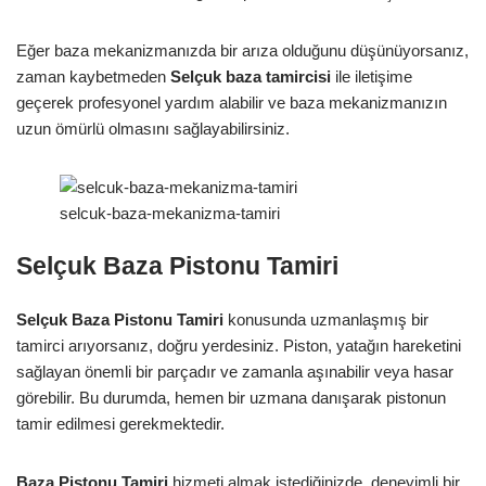
Eğer baza mekanizmanızda bir arıza olduğunu düşünüyorsanız,
zaman kaybetmeden
Selçuk baza tamircisi
ile iletişime
geçerek profesyonel yardım alabilir ve baza mekanizmanızın
uzun ömürlü olmasını sağlayabilirsiniz.
selcuk-baza-mekanizma-tamiri
Selçuk Baza Pistonu Tamiri
Selçuk Baza Pistonu Tamiri
konusunda uzmanlaşmış bir
tamirci arıyorsanız, doğru yerdesiniz. Piston, yatağın hareketini
sağlayan önemli bir parçadır ve zamanla aşınabilir veya hasar
görebilir. Bu durumda, hemen bir uzmana danışarak pistonun
tamir edilmesi gerekmektedir.
Baza Pistonu Tamiri
hizmeti almak istediğinizde, deneyimli bir