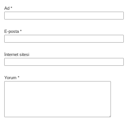
Ad
*
E-posta
*
İnternet sitesi
Yorum
*