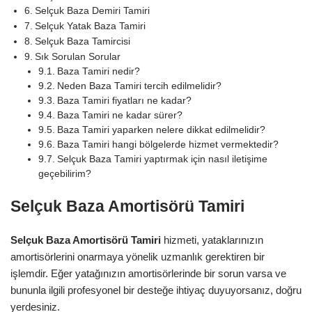
Selçuk Baza Demiri Tamiri
Selçuk Yatak Baza Tamiri
Selçuk Baza Tamircisi
Sık Sorulan Sorular
Baza Tamiri nedir?
Neden Baza Tamiri tercih edilmelidir?
Baza Tamiri fiyatları ne kadar?
Baza Tamiri ne kadar sürer?
Baza Tamiri yaparken nelere dikkat edilmelidir?
Baza Tamiri hangi bölgelerde hizmet vermektedir?
Selçuk Baza Tamiri yaptırmak için nasıl iletişime
geçebilirim?
Selçuk Baza Amortisörü Tamiri
Selçuk Baza Amortisörü Tamiri
hizmeti, yataklarınızın
amortisörlerini onarmaya yönelik uzmanlık gerektiren bir
işlemdir. Eğer yatağınızın amortisörlerinde bir sorun varsa ve
bununla ilgili profesyonel bir desteğe ihtiyaç duyuyorsanız, doğru
yerdesiniz.