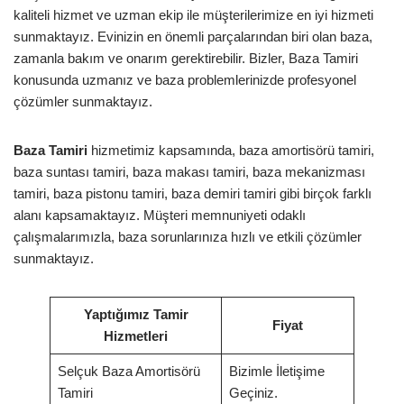
kaliteli hizmet ve uzman ekip ile müşterilerimize en iyi hizmeti
sunmaktayız. Evinizin en önemli parçalarından biri olan baza,
zamanla bakım ve onarım gerektirebilir. Bizler, Baza Tamiri
konusunda uzmanız ve baza problemlerinizde profesyonel
çözümler sunmaktayız.
Baza Tamiri
hizmetimiz kapsamında, baza amortisörü tamiri,
baza suntası tamiri, baza makası tamiri, baza mekanizması
tamiri, baza pistonu tamiri, baza demiri tamiri gibi birçok farklı
alanı kapsamaktayız. Müşteri memnuniyeti odaklı
çalışmalarımızla, baza sorunlarınıza hızlı ve etkili çözümler
sunmaktayız.
Yaptığımız Tamir
Fiyat
Hizmetleri
Selçuk Baza Amortisörü
Bizimle İletişime
Tamiri
Geçiniz.