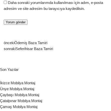
Daha sonraki yorumlarımda kullanılması için adım, e-posta
adresim ve site adresim bu tarayıcıya kaydedilsin.
önceki
Ödemiş Baza Tamiri
sonraki
Seferihisar Baza Tamiri
Son Yazılar
İkizce Mobilya Montaj
Ünye Mobilya Montaj
Çaybaşı Mobilya Montaj
Çatalpınar Mobilya Montaj
Çamaş Mobilya Montaj