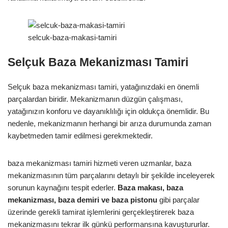
selcuk-baza-makasi-tamiri
Selçuk Baza Mekanizması Tamiri
Selçuk baza mekanizması tamiri, yatağınızdaki en önemli
parçalardan biridir. Mekanizmanın düzgün çalışması,
yatağınızın konforu ve dayanıklılığı için oldukça önemlidir. Bu
nedenle, mekanizmanın herhangi bir arıza durumunda zaman
kaybetmeden tamir edilmesi gerekmektedir.
baza mekanizması tamiri hizmeti veren uzmanlar, baza
mekanizmasının tüm parçalarını detaylı bir şekilde inceleyerek
sorunun kaynağını tespit ederler.
Baza makası, baza
mekanizması, baza demiri ve baza pistonu
gibi parçalar
üzerinde gerekli tamirat işlemlerini gerçekleştirerek baza
mekanizmasını tekrar ilk günkü performansına kavuştururlar.