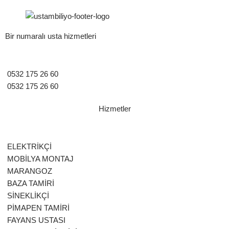
Bir numaralı usta hizmetleri
0532 175 26 60
0532 175 26 60
Hizmetler
ELEKTRİKÇİ
MOBİLYA MONTAJ
MARANGOZ
BAZA TAMİRİ
SİNEKLİKÇİ
PİMAPEN TAMİRİ
FAYANS USTASI