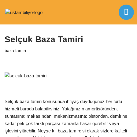
İçeriğe
Anasayfa
|
baza tamiri
|
Selçuk Baza Tamiri
geç
Selçuk Baza Tamiri
baza tamiri
Selçuk baza tamiri konusunda ihtiyaç duyduğunuz her türlü
hizmeti burada bulabilirsiniz. Yatağınızın amortisöründen,
suntasına; makasından, mekanizmasına; pistondan, demirine
kadar pek çok farklı parçası zamanla hasar görebilir veya
işlevini yitirebilir. Neyse ki, baza tamircisi olarak sizlere kaliteli