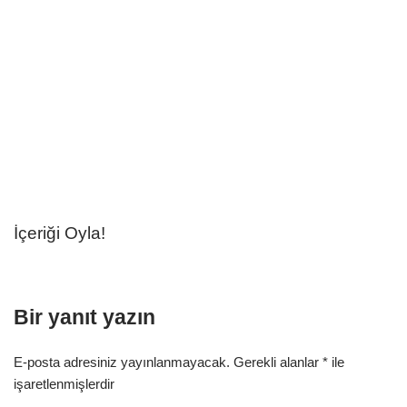
İçeriği Oyla!
Bir yanıt yazın
E-posta adresiniz yayınlanmayacak.
Gerekli alanlar
*
ile
işaretlenmişlerdir