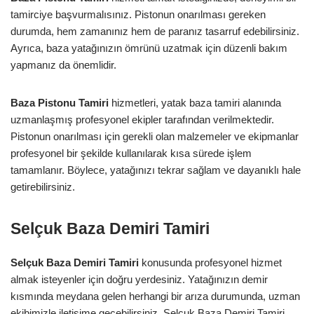
tamirciye başvurmalısınız. Pistonun onarılması gereken
durumda, hem zamanınız hem de paranız tasarruf edebilirsiniz.
Ayrıca, baza yatağınızın ömrünü uzatmak için düzenli bakım
yapmanız da önemlidir.
Baza Pistonu Tamiri
hizmetleri, yatak baza tamiri alanında
uzmanlaşmış profesyonel ekipler tarafından verilmektedir.
Pistonun onarılması için gerekli olan malzemeler ve ekipmanlar
profesyonel bir şekilde kullanılarak kısa sürede işlem
tamamlanır. Böylece, yatağınızı tekrar sağlam ve dayanıklı hale
getirebilirsiniz.
Selçuk Baza Demiri Tamiri
Selçuk Baza Demiri Tamiri
konusunda profesyonel hizmet
almak isteyenler için doğru yerdesiniz. Yatağınızın demir
kısmında meydana gelen herhangi bir arıza durumunda, uzman
ekibimizle iletişime geçebilirsiniz. Selçuk Baza Demiri Tamiri