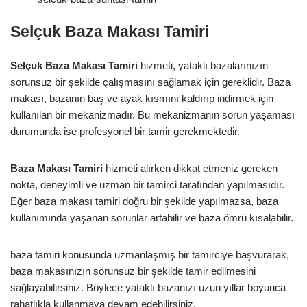
Selçuk Baza Makası Tamiri
Selçuk Baza Makası Tamiri
hizmeti, yataklı bazalarınızın
sorunsuz bir şekilde çalışmasını sağlamak için gereklidir. Baza
makası, bazanın baş ve ayak kısmını kaldırıp indirmek için
kullanılan bir mekanizmadır. Bu mekanizmanın sorun yaşaması
durumunda ise profesyonel bir tamir gerekmektedir.
Baza Makası Tamiri
hizmeti alırken dikkat etmeniz gereken
nokta, deneyimli ve uzman bir tamirci tarafından yapılmasıdır.
Eğer baza makası tamiri doğru bir şekilde yapılmazsa, baza
kullanımında yaşanan sorunlar artabilir ve baza ömrü kısalabilir.
baza tamiri konusunda uzmanlaşmış bir tamirciye başvurarak,
baza makasınızın sorunsuz bir şekilde tamir edilmesini
sağlayabilirsiniz. Böylece yataklı bazanızı uzun yıllar boyunca
rahatlıkla kullanmaya devam edebilirsiniz.