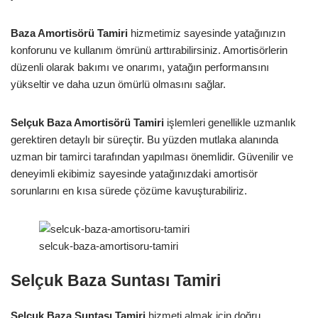
Baza Amortisörü Tamiri
hizmetimiz sayesinde yatağınızın
konforunu ve kullanım ömrünü arttırabilirsiniz. Amortisörlerin
düzenli olarak bakımı ve onarımı, yatağın performansını
yükseltir ve daha uzun ömürlü olmasını sağlar.
Selçuk Baza Amortisörü Tamiri
işlemleri genellikle uzmanlık
gerektiren detaylı bir süreçtir. Bu yüzden mutlaka alanında
uzman bir tamirci tarafından yapılması önemlidir. Güvenilir ve
deneyimli ekibimiz sayesinde yatağınızdaki amortisör
sorunlarını en kısa sürede çözüme kavuşturabiliriz.
selcuk-baza-amortisoru-tamiri
Selçuk Baza Suntası Tamiri
Selçuk Baza Suntası Tamiri
hizmeti almak için doğru