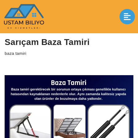
İçeriğe
geç
Anasayfa
|
baza tamiri
|
Sarıçam Baza Tamiri
Sarıçam Baza Tamiri
baza tamiri