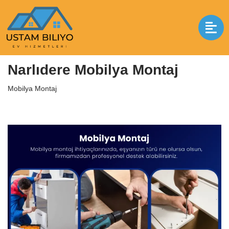
İçeriğe
geç
Anasayfa
|
Mobilya Montaj
|
Narlıdere Mobilya Montaj
Narlıdere Mobilya Montaj
Mobilya Montaj