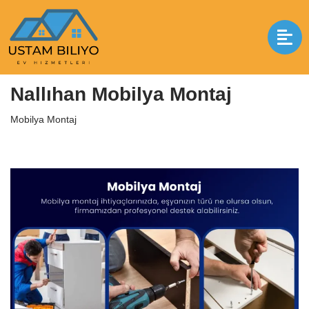
İçeriğe
geç
Anasayfa
|
Mobilya Montaj
|
Nallıhan Mobilya Montaj
Nallıhan Mobilya Montaj
Mobilya Montaj