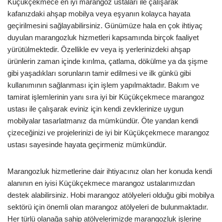
Küçükçekmece en iyi marangoz ustaları ile çalışarak
kafanızdaki ahşap mobilya veya eşyanın kolayca hayata
geçirilmesini sağlayabilirsiniz. Günümüze hala en çok ihtiyaç
duyulan marangozluk hizmetleri kapsamında birçok faaliyet
yürütülmektedir. Özellikle ev veya iş yerlerinizdeki ahşap
ürünlerin zaman içinde kırılma, çatlama, dökülme ya da şişme
gibi yaşadıkları sorunların tamir edilmesi ve ilk günkü gibi
kullanımının sağlanması için işlem yapılmaktadır. Bakım ve
tamirat işlemlerinin yanı sıra iyi bir Küçükçekmece marangoz
ustası ile çalışarak eviniz için kendi zevklerinize uygun
mobilyalar tasarlatmanız da mümkündür. Öte yandan kendi
çizeceğinizi ve projelerinizi de iyi bir Küçükçekmece marangoz
ustası sayesinde hayata geçirmeniz mümkündür.
Marangozluk hizmetlerine dair ihtiyacınız olan her konuda kendi
alanının en iyisi Küçükçekmece marangoz ustalarımızdan
destek alabilirsiniz. Hobi marangoz atölyeleri olduğu gibi mobilya
sektörü için önemli olan marangoz atölyeleri de bulunmaktadır.
Her türlü olanağa sahip atölyelerimizde marangozluk işlerine