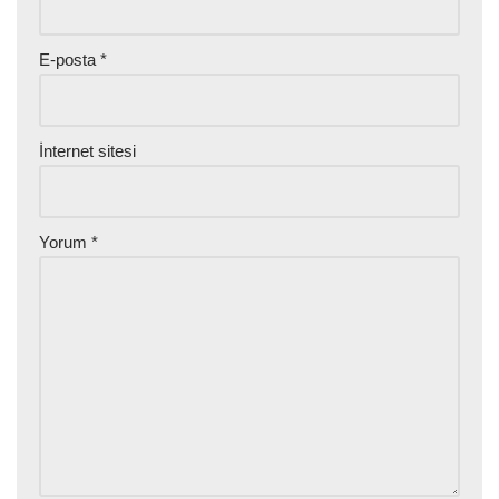
E-posta
*
İnternet sitesi
Yorum
*