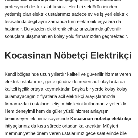
profesyonel destek alabilirsiniz. Her biri sektörün içinden
yetişmiş olan elektrik ustalarımız sadece ev ve iş yeri elektrik
tesisatında değil aynı zamanda tüm elektronik eşyalara da
hakimdir. Bu yüzden elektronik cihaz arızalarında güvenilir
sonuçlara ulaşmanın en kolay yolu firmamızdan geçmektedir.
Kocasinan Nöbetçi Elektrikçi
Kendi bölgesinde uzun yıllardır kaliteli ve güvenilir hizmet veren
elektrik ustalarımız, gece gündüz demeden acil olaylarda da
kaliteli işçilik ortaya koymaktadır. Başka bir yerde kolay kolay
bulamayacağınız fiyatlarla acil elektrikçi arayışlarınızda
firmamızdaki ustaların iletişim bilgilerini kullanmanız yeterlidir.
Hem deneyimli hem de güler yüzlü hizmet anlayışını
benimseyen ekibimiz sayesinde
Kocasinan
nöbetçi elektrikçi
ihtiyaçlarınız da kısa sürede ortadan kalkacaktır. Müşteri
memnuniyetine önem veren ustalarımız gece saatlerinde bile