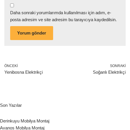
Daha sonraki yorumlarımda kullanılması için adım, e-
posta adresim ve site adresim bu tarayıcıya kaydedilsin.
ÖNCEKI
SONRAKI
Yenibosna Elektrikçi
Soğanlı Elektrikçi
Son Yazılar
Derinkuyu Mobilya Montaj
Avanos Mobilya Montaj