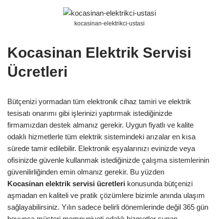
kocasinan-elektrikci-ustasi
Kocasinan Elektrik Servisi
Ücretleri
Bütçenizi yormadan tüm elektronik cihaz tamiri ve elektrik
tesisatı onarımı gibi işlerinizi yaptırmak istediğinizde
firmamızdan destek almanız gerekir. Uygun fiyatlı ve kalite
odaklı hizmetlerle tüm elektrik sistemindeki arızalar en kısa
sürede tamir edilebilir. Elektronik eşyalarınızı evinizde veya
ofisinizde güvenle kullanmak istediğinizde çalışma sistemlerinin
güvenilirliğinden emin olmanız gerekir. Bu yüzden
Kocasinan
elektrik servisi ücretleri
konusunda bütçenizi
aşmadan en kaliteli ve pratik çözümlere bizimle anında ulaşım
sağlayabilirsiniz. Yılın sadece belirli dönemlerinde değil 365 gün
boyunca müşteri memnuniyeti odaklı hizmetler sunan