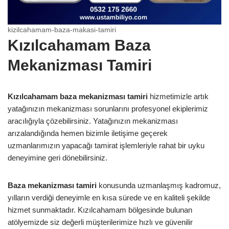
kizilcahamam-baza-makasi-tamiri
Kızılcahamam Baza
Mekanizması Tamiri
Kızılcahamam baza mekanizması tamiri
hizmetimizle artık
yatağınızın mekanizması sorunlarını profesyonel ekiplerimiz
aracılığıyla çözebilirsiniz. Yatağınızın mekanizması
arızalandığında hemen bizimle iletişime geçerek
uzmanlarımızın yapacağı tamirat işlemleriyle rahat bir uyku
deneyimine geri dönebilirsiniz.
Baza mekanizması tamiri
konusunda uzmanlaşmış kadromuz,
yılların verdiği deneyimle en kısa sürede ve en kaliteli şekilde
hizmet sunmaktadır. Kızılcahamam bölgesinde bulunan
atölyemizde siz değerli müşterilerimize hızlı ve güvenilir