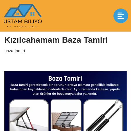
İçeriğe
geç
Anasayfa
|
baza tamiri
|
Kızılcahamam Baza Tamiri
Kızılcahamam Baza Tamiri
baza tamiri