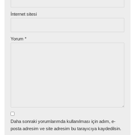
İnternet sitesi
Yorum
*
Daha sonraki yorumlarımda kullanılması için adım, e-
posta adresim ve site adresim bu tarayıcıya kaydedilsin.