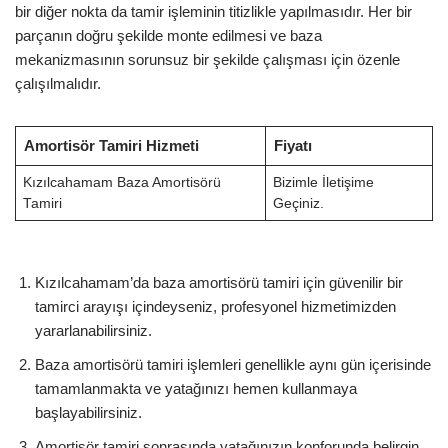
bir diğer nokta da tamir işleminin titizlikle yapılmasıdır. Her bir
parçanın doğru şekilde monte edilmesi ve baza
mekanizmasının sorunsuz bir şekilde çalışması için özenle
çalışılmalıdır.
Amortisör Tamiri Hizmeti
Fiyatı
Kızılcahamam Baza Amortisörü
Bizimle İletişime
Tamiri
Geçiniz.
Kızılcahamam’da baza amortisörü tamiri için güvenilir bir
tamirci arayışı içindeyseniz, profesyonel hizmetimizden
yararlanabilirsiniz.
Baza amortisörü tamiri işlemleri genellikle aynı gün içerisinde
tamamlanmakta ve yatağınızı hemen kullanmaya
başlayabilirsiniz.
Amortisör tamiri sonrasında yatağınızın konforunda belirgin