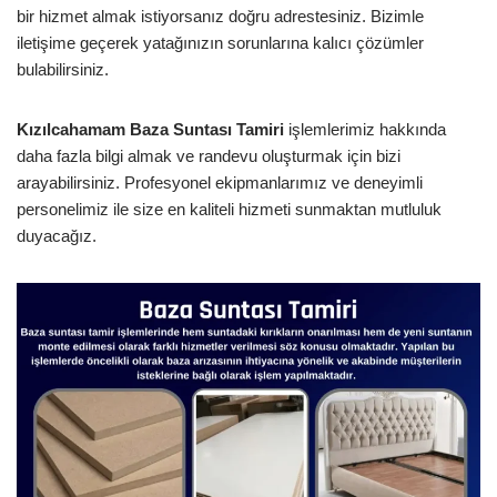
bir hizmet almak istiyorsanız doğru adrestesiniz. Bizimle
iletişime geçerek yatağınızın sorunlarına kalıcı çözümler
bulabilirsiniz.
Kızılcahamam Baza Suntası Tamiri
işlemlerimiz hakkında
daha fazla bilgi almak ve randevu oluşturmak için bizi
arayabilirsiniz. Profesyonel ekipmanlarımız ve deneyimli
personelimiz ile size en kaliteli hizmeti sunmaktan mutluluk
duyacağız.