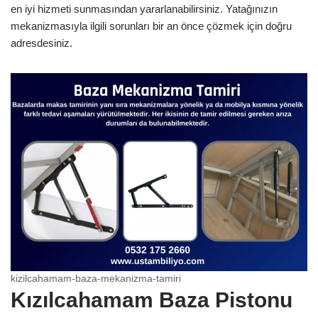
en iyi hizmeti sunmasından yararlanabilirsiniz. Yatağınızın
mekanizmasıyla ilgili sorunları bir an önce çözmek için doğru
adresdesiniz.
kizilcahamam-baza-mekanizma-tamiri
Kızılcahamam Baza Pistonu