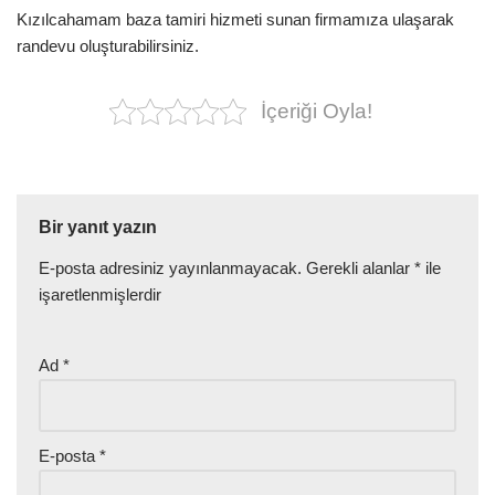
Kızılcahamam baza tamiri hizmeti sunan firmamıza ulaşarak
randevu oluşturabilirsiniz.
İçeriği Oyla!
Bir yanıt yazın
E-posta adresiniz yayınlanmayacak.
Gerekli alanlar
*
ile
işaretlenmişlerdir
Ad
*
E-posta
*