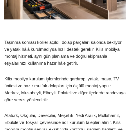
Taşınma sonrası koliler açıldı, dolap parçaları salonda bekliyor
ve yatak hâlâ kurulmadıysa hızlı destek gerekir. Kilis mobilya
montaj hizmeti, aynı gün planlama ve doğru ekipmanla
eşyalarınızı kullanıma hazır hâle getirir.
Kilis mobilya kurulum işlemlerinde gardırop, yatak, masa, TV
ünitesi ve hazır mutfak dolapları için ölçülü montaj yapılır.
Merkez, Musabeyli, Elbeyli, Polateli ve diğer ilçelerde randevuya
göre servis yönlendirilir.
Atatürk, Okçular, Deveciler, Meşetlik, Yedi Aralık, Mullahamit,
Ebulüle ve Tosyalı çevresinde acil kurulum talepleri alınır. Kilis
mobilya montaj servisi, eksik vida kontrolü, sağlam bağlantı ve