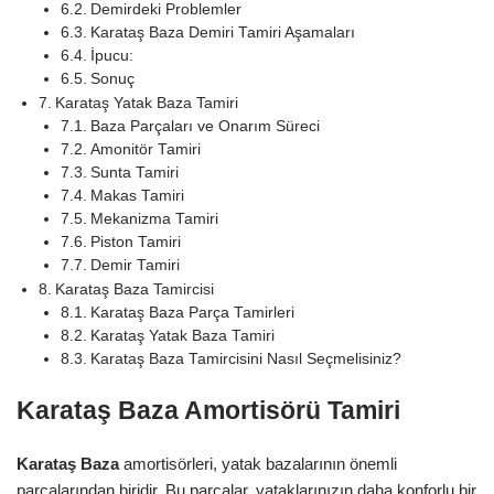
Demirdeki Problemler
Karataş Baza Demiri Tamiri Aşamaları
İpucu:
Sonuç
Karataş Yatak Baza Tamiri
Baza Parçaları ve Onarım Süreci
Amonitör Tamiri
Sunta Tamiri
Makas Tamiri
Mekanizma Tamiri
Piston Tamiri
Demir Tamiri
Karataş Baza Tamircisi
Karataş Baza Parça Tamirleri
Karataş Yatak Baza Tamiri
Karataş Baza Tamircisini Nasıl Seçmelisiniz?
Karataş Baza Amortisörü Tamiri
Karataş Baza
amortisörleri, yatak bazalarının önemli
parçalarından biridir. Bu parçalar, yataklarınızın daha konforlu bir