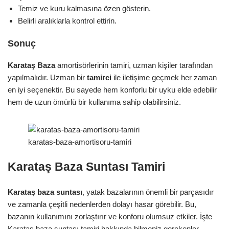
Temiz ve kuru kalmasına özen gösterin.
Belirli aralıklarla kontrol ettirin.
Sonuç
Karataş Baza
amortisörlerinin tamiri, uzman kişiler tarafından
yapılmalıdır. Uzman bir
tamirci
ile iletişime geçmek her zaman
en iyi seçenektir. Bu sayede hem konforlu bir uyku elde edebilir
hem de uzun ömürlü bir kullanıma sahip olabilirsiniz.
karatas-baza-amortisoru-tamiri
Karataş Baza Suntası Tamiri
Karataş baza suntası
, yatak bazalarının önemli bir parçasıdır
ve zamanla çeşitli nedenlerden dolayı hasar görebilir. Bu,
bazanın kullanımını zorlaştırır ve konforu olumsuz etkiler. İşte
Karataş baza suntası tamiri hakkında bilmeniz gerekenler.