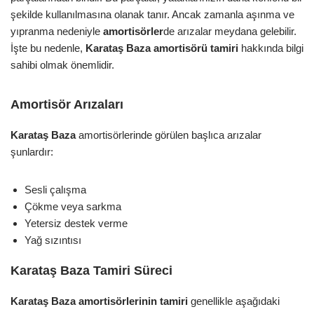
şekilde kullanılmasına olanak tanır. Ancak zamanla aşınma ve
yıpranma nedeniyle
amortisörler
de arızalar meydana gelebilir.
İşte bu nedenle,
Karataş
Baza amortisörü tamiri
hakkında bilgi
sahibi olmak önemlidir.
Amortisör Arızaları
Karataş Baza
amortisörlerinde görülen başlıca arızalar
şunlardır:
Sesli çalışma
Çökme veya sarkma
Yetersiz destek verme
Yağ sızıntısı
Karataş Baza Tamiri Süreci
Karataş Baza amortisörlerinin tamiri
genellikle aşağıdaki