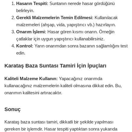
Hasarın Tespiti:
Suntanın nerede hasar gördüğünü
belirleyin.
Gerekli Malzemelerin Temin Edilmesi:
Kullanılacak
malzemeleri (ahşap, vida, yapıştırıcı vb.) hazırlayın.
Onarım İşlemi:
Hasar gören kısmı onarın. Örneğin
çatlaklar için uygun yapıştırıcı kullanabilirsiniz.
Kontrol:
Yarın onarımdan sonra bazanın sağlamlığını test
edin.
Karataş Baza Suntası Tamiri İçin İpuçları
Kaliteli Malzeme Kullanın:
Yapacağınız onarımda
kullanacağınız malzemelerin kaliteli olmasına dikkat edin. Bu,
onarımın kalitesini artıracaktır.
Sonuç
Karataş baza suntası tamiri, dikkatli bir şekilde yapılması
gereken bir işlemdir. Hasar tespiti yaptıktan sonra yukarıda