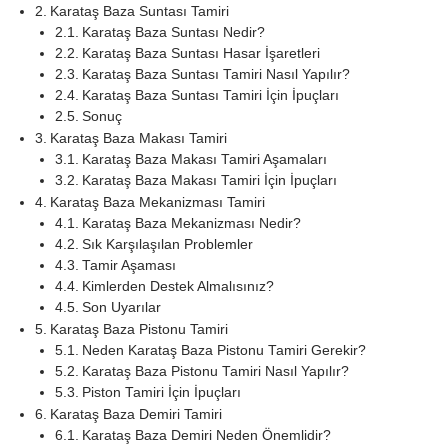
Karataş Baza Suntası Tamiri
Karataş Baza Suntası Nedir?
Karataş Baza Suntası Hasar İşaretleri
Karataş Baza Suntası Tamiri Nasıl Yapılır?
Karataş Baza Suntası Tamiri İçin İpuçları
Sonuç
Karataş Baza Makası Tamiri
Karataş Baza Makası Tamiri Aşamaları
Karataş Baza Makası Tamiri İçin İpuçları
Karataş Baza Mekanizması Tamiri
Karataş Baza Mekanizması Nedir?
Sık Karşılaşılan Problemler
Tamir Aşaması
Kimlerden Destek Almalısınız?
Son Uyarılar
Karataş Baza Pistonu Tamiri
Neden Karataş Baza Pistonu Tamiri Gerekir?
Karataş Baza Pistonu Tamiri Nasıl Yapılır?
Piston Tamiri İçin İpuçları
Karataş Baza Demiri Tamiri
Karataş Baza Demiri Neden Önemlidir?