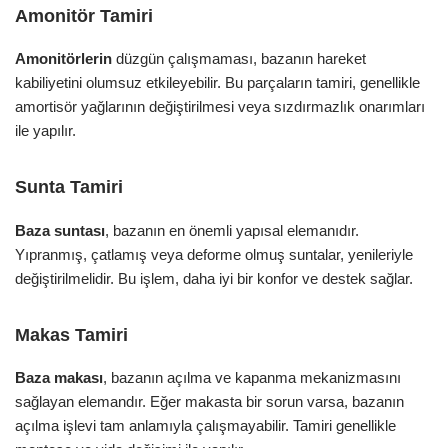
Amonitör Tamiri
Amonitörlerin
düzgün çalışmaması, bazanın hareket
kabiliyetini olumsuz etkileyebilir. Bu parçaların tamiri, genellikle
amortisör yağlarının değiştirilmesi veya sızdırmazlık onarımları
ile yapılır.
Sunta Tamiri
Baza suntası
, bazanın en önemli yapısal elemanıdır.
Yıpranmış, çatlamış veya deforme olmuş suntalar, yenileriyle
değiştirilmelidir. Bu işlem, daha iyi bir konfor ve destek sağlar.
Makas Tamiri
Baza makası
, bazanın açılma ve kapanma mekanizmasını
sağlayan elemandır. Eğer makasta bir sorun varsa, bazanın
açılma işlevi tam anlamıyla çalışmayabilir. Tamiri genellikle