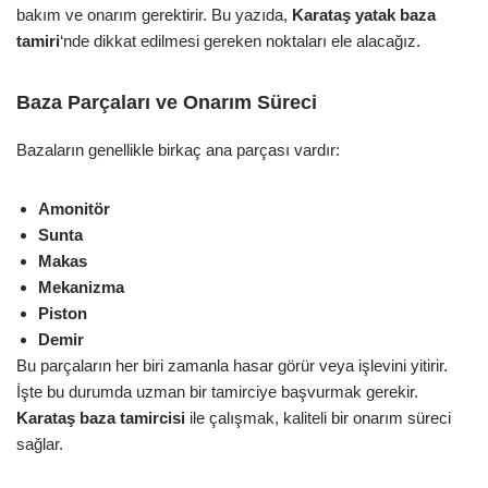
bakım ve onarım gerektirir. Bu yazıda,
Karataş yatak baza
tamiri
‘nde dikkat edilmesi gereken noktaları ele alacağız.
Baza Parçaları ve Onarım Süreci
Bazaların genellikle birkaç ana parçası vardır:
Amonitör
Sunta
Makas
Mekanizma
Piston
Demir
Bu parçaların her biri zamanla hasar görür veya işlevini yitirir.
İşte bu durumda uzman bir tamirciye başvurmak gerekir.
Karataş baza tamircisi
ile çalışmak, kaliteli bir onarım süreci
sağlar.