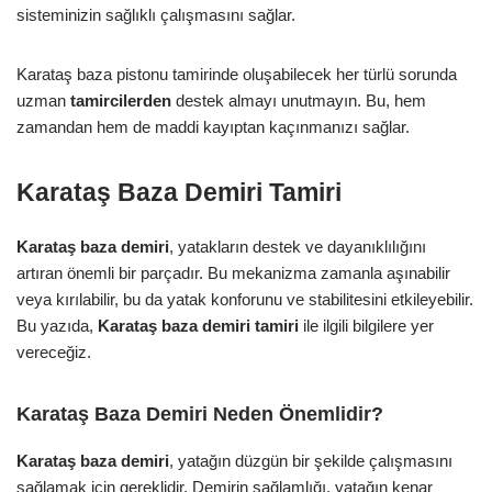
sisteminizin sağlıklı çalışmasını sağlar.
Karataş baza pistonu tamirinde oluşabilecek her türlü sorunda
uzman
tamircilerden
destek almayı unutmayın. Bu, hem
zamandan hem de maddi kayıptan kaçınmanızı sağlar.
Karataş Baza Demiri Tamiri
Karataş baza demiri
, yatakların destek ve dayanıklılığını
artıran önemli bir parçadır. Bu mekanizma zamanla aşınabilir
veya kırılabilir, bu da yatak konforunu ve stabilitesini etkileyebilir.
Bu yazıda,
Karataş baza demiri tamiri
ile ilgili bilgilere yer
vereceğiz.
Karataş Baza Demiri Neden Önemlidir?
Karataş baza demiri
, yatağın düzgün bir şekilde çalışmasını
sağlamak için gereklidir. Demirin sağlamlığı, yatağın kenar