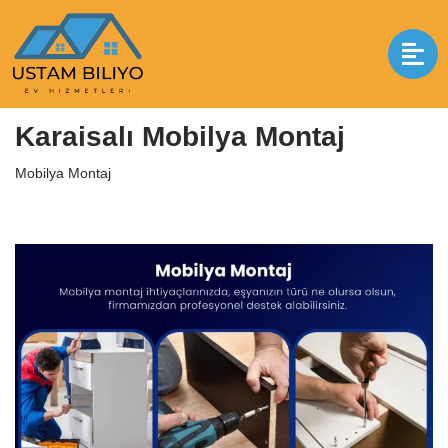
İçeriğe
geç
Anasayfa
|
Mobilya Montaj
|
Karaisalı Mobilya Montaj
Karaisalı Mobilya Montaj
Mobilya Montaj