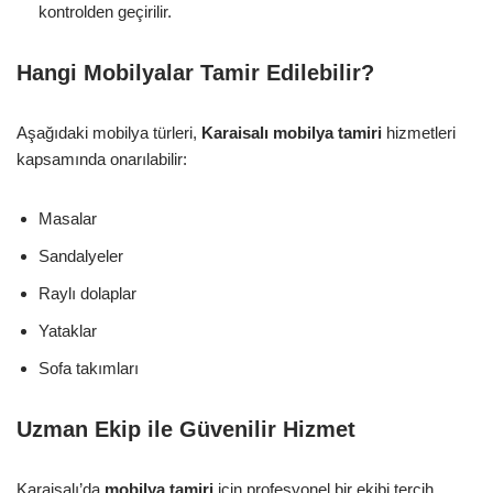
kontrolden geçirilir.
Hangi Mobilyalar Tamir Edilebilir?
Aşağıdaki mobilya türleri,
Karaisalı mobilya tamiri
hizmetleri
kapsamında onarılabilir:
Masalar
Sandalyeler
Raylı dolaplar
Yataklar
Sofa takımları
Uzman Ekip ile Güvenilir Hizmet
Karaisalı’da
mobilya tamiri
için profesyonel bir ekibi tercih