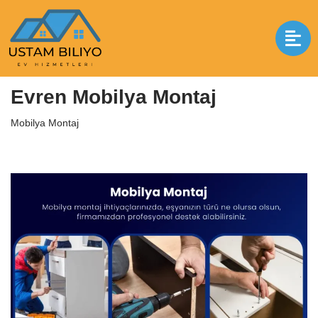
İçeriğe
geç
Anasayfa
|
Mobilya Montaj
|
Evren Mobilya Montaj
Evren Mobilya Montaj
Mobilya Montaj